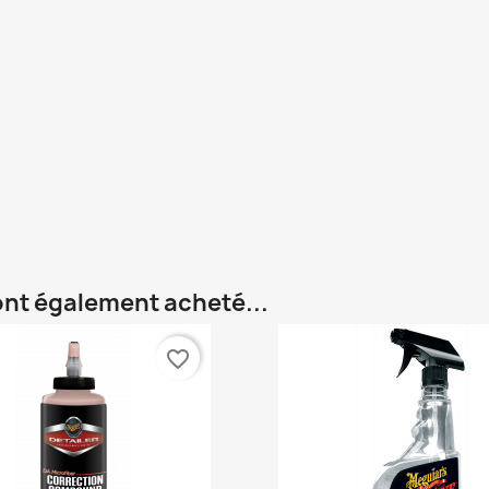
 ont également acheté...
favorite_border