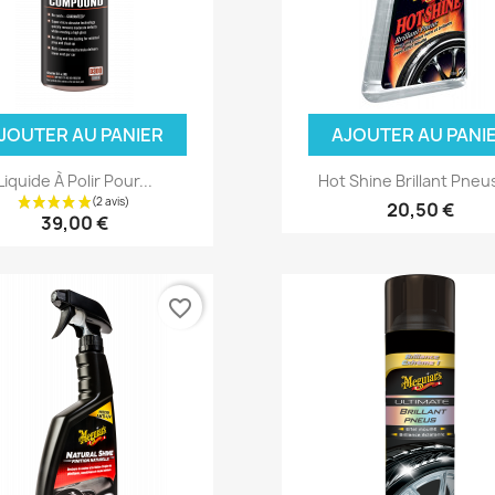
JOUTER AU PANIER
AJOUTER AU PANI
Liquide À Polir Pour...
Hot Shine Brillant Pneus 
20,50 €
39,00 €
favorite_border
(1 a