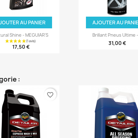
JOUTER AU PANIER
AJOUTER AU PANI
ural Shine - MEGUIAR'S
Brillant Pneus Ultime -
31,00 €
17,50 €
gorie :
favorite_border