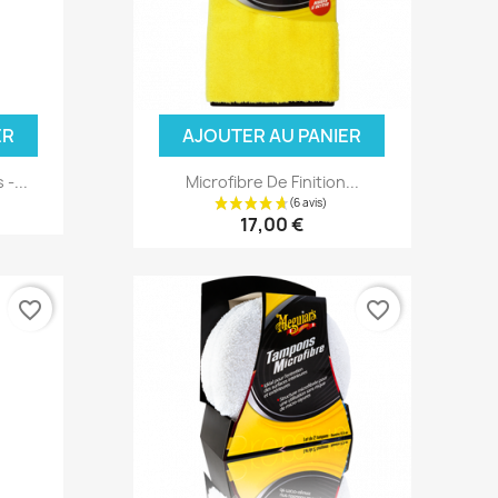
ER
AJOUTER AU PANIER
-...
Microfibre De Finition...
17,00 €
favorite_border
favorite_border
vis)