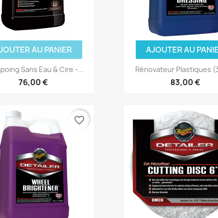
JOUTER AU PANIER
AJOUTER AU PANI
oing Sans Eau & Cire -...
Rénovateur Plastiques (3
76,00 €
83,00 €
favorite_border