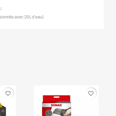
:
isionnés avec 20L d'eau)
favorite_border
favorite_border