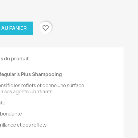
favorite_border
 AU PANIER
ls du produit
eguiar's Plus Shampooing
ensifie les reflets et donne une surface
à ses agents lubrifiants.
nte
abondante
rillance et des reflets