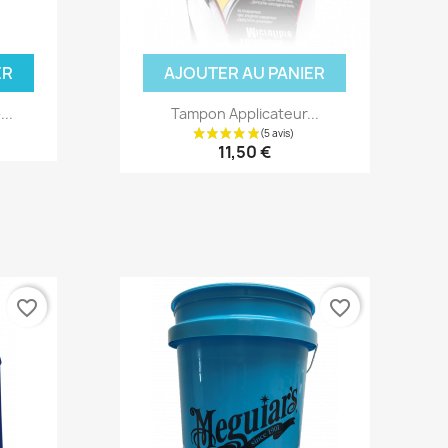
ER
AJOUTER AU PANIER
...
Tampon Applicateur...
11,50 €
favorite_border
favorite_border