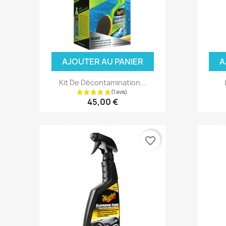
AJOUTER AU PANIER
A
Kit De Décontamination...
45,00 €
favorite_border