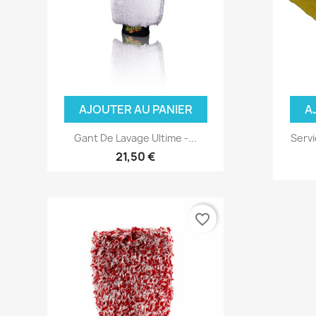
AJOUTER AU PANIER
A
Gant De Lavage Ultime -...
Servi
21,50 €
favorite_border