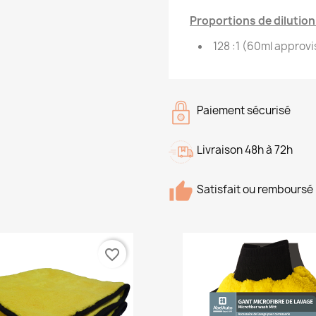
Proportions de dilution 
128 :1 (60ml approv
Paiement sécurisé
Livraison 48h à 72h
Satisfait ou remboursé
favorite_border