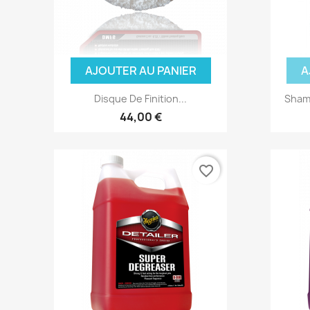
AJOUTER AU PANIER
A
Disque De Finition...
Shamp
44,00 €
favorite_border