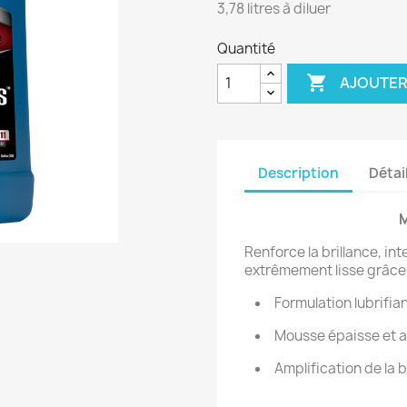
3,78 litres à diluer
Quantité

AJOUTER
Description
Détai
M
Renforce la brillance, int
extrêmement lisse grâce 
Formulation lubrifia
Mousse épaisse et 
Amplification de la b