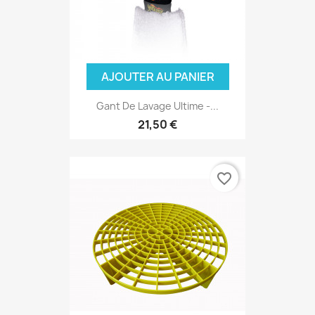
AJOUTER AU PANIER
Gant De Lavage Ultime -...
21,50 €
favorite_border