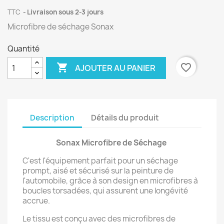
TTC
Livraison sous 2-3 jours
Microfibre de séchage Sonax
Quantité

favorite_border
AJOUTER AU PANIER
Description
Détails du produit
Sonax Microfibre de Séchage
C'est l'équipement parfait pour un séchage
prompt, aisé et sécurisé sur la peinture de
l'automobile, grâce à son design en microfibres à
boucles torsadées, qui assurent une longévité
accrue.
Le tissu est conçu avec des microfibres de