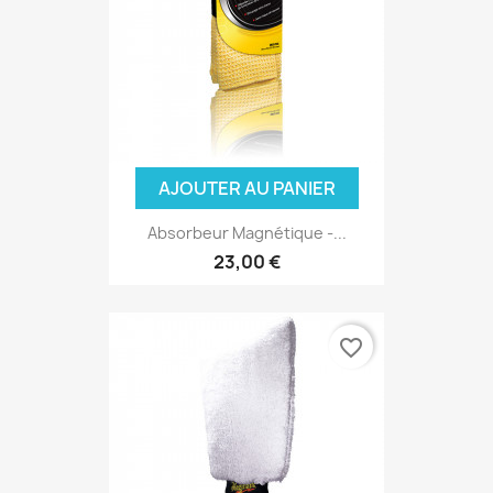
(2 avis
AJOUTER AU PANIER
Absorbeur Magnétique -...
23,00 €
favorite_border