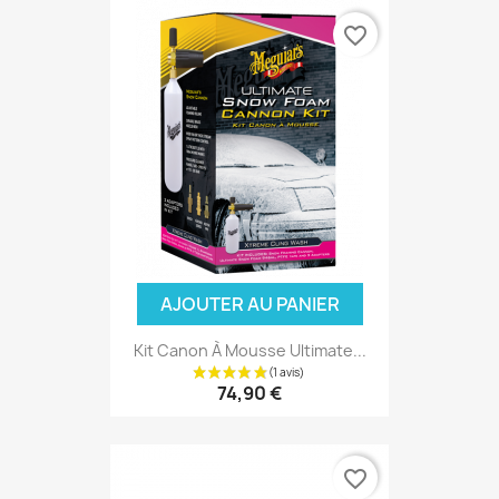
favorite_border
AJOUTER AU PANIER
Kit Canon À Mousse Ultimate...
74,90 €
favorite_border