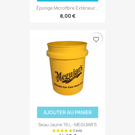
Éponge Microfibre Extérieur...
8,00 €
favorite_border
(2 avis
AJOUTER AU PANIER
Seau Jaune 19 L - MEGUIAR'S