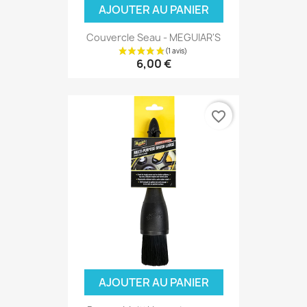
AJOUTER AU PANIER
Couvercle Seau - MEGUIAR'S
6,00 €
favorite_border
AJOUTER AU PANIER