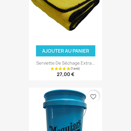
AJOUTER AU PANIER
Serviette De Séchage Extra...
27,00 €
favorite_border