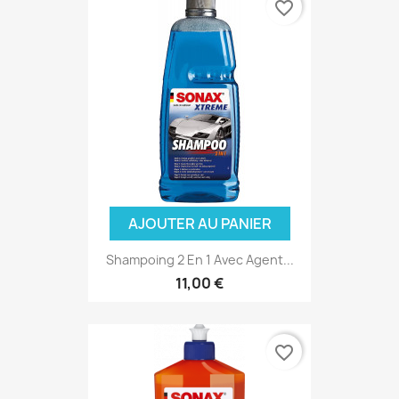
favorite_border
AJOUTER AU PANIER
Shampoing 2 En 1 Avec Agent...
11,00 €
favorite_border