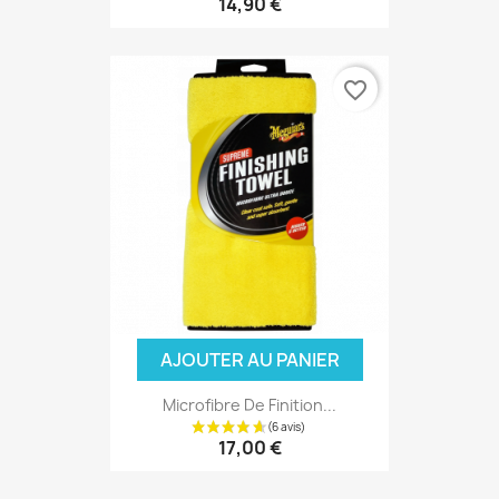
14,90 €
favorite_border
AJOUTER AU PANIER
Microfibre De Finition...
17,00 €