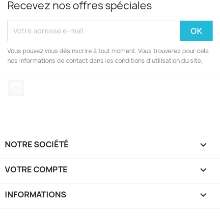
Recevez nos offres spéciales
Vous pouvez vous désinscrire à tout moment. Vous trouverez pour cela
nos informations de contact dans les conditions d'utilisation du site.
Instagram
NOTRE SOCIÉTÉ

VOTRE COMPTE

INFORMATIONS
keyboard_arrow_down