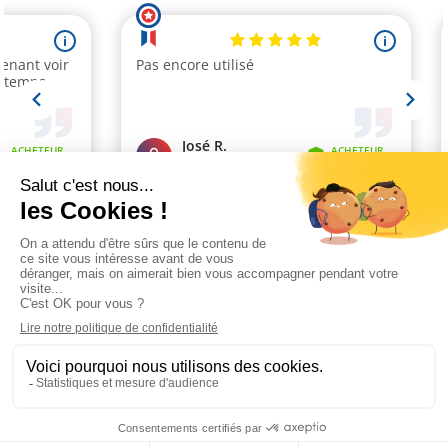
(1 avis)
Marchand approuvé par la Société des Avis Garantis,
cliquez ici pour
vérifier
.
Paiement sécurisé
Livraison 48h à 72h
Satisfait ou remboursé