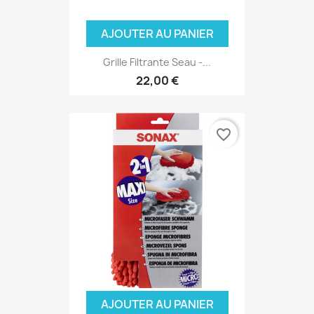
AJOUTER AU PANIER
Grille Filtrante Seau -...
22,00 €
favorite_border
AJOUTER AU PANIER