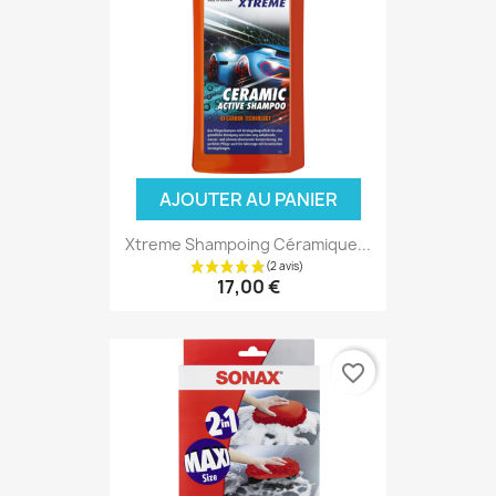
AJOUTER AU PANIER
Xtreme Shampoing Céramique...
17,00 €
favorite_border