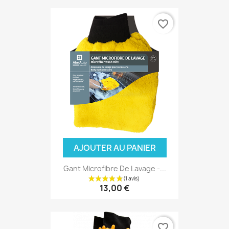
favorite_border
(1 avis)
AJOUTER AU PANIER
Gant Microfibre De Lavage -...
13,00 €
favorite_border