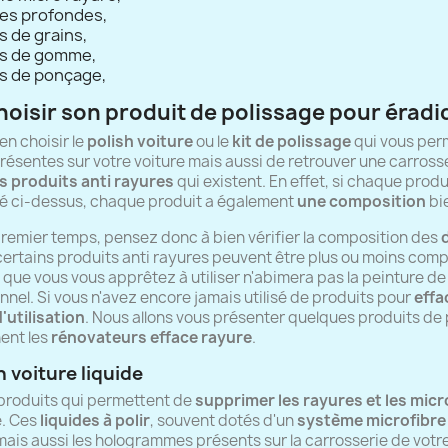
res profondes,
s de grains,
es de gomme,
es de ponçage,
hoisir son produit de polissage pour éradi
en choisir le
polish voiture
ou le
kit de polissage
qui vous per
résentes sur votre voiture mais aussi de retrouver une carrosser
s produits anti rayures
qui existent. En effet, si chaque pro
é ci-dessus, chaque produit a également
une composition
bie
remier temps, pensez donc à bien vérifier la composition des
 certains produits anti rayures peuvent être plus ou moins comp
t que vous vous apprêtez à utiliser n'abimera pas la peinture 
nnel. Si vous n'avez encore jamais utilisé de produits pour
effa
'utilisation
. Nous allons vous présenter quelques produits d
ent les
rénovateurs efface rayure
.
h voiture liquide
produits qui permettent de
supprimer les rayures et les micr
e. Ces
liquides à polir
, souvent dotés d'un
système microfibre
mais aussi les hologrammes présents sur la carrosserie de votr