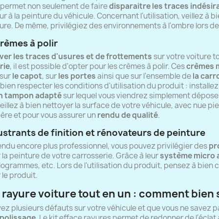
permet non seulement de faire
disparaitre les traces indésir
 à la peinture du véhicule. Concernant l'utilisation, veillez à b
ture. De même, privilégiez des environnements à l'ombre lors de l
crèmes à polir
ver les traces d'usures et de frottements
sur votre voiture t
rie
, il est possible d'opter pour les crèmes à polir. Ces
crèmes 
 sur
le capot
, sur
les portes
ainsi que sur l'ensemble de
la carr
bien respecter les conditions d'utilisation du produit : instal
n tampon adapté
sur lequel vous viendrez simplement déposer 
eillez à bien nettoyer la surface de votre véhicule, avec nue pie
ère et pour vous assurer un
rendu de qualité
.
lustrants de finition et rénovateurs de peinture
endu encore plus professionnel, vous pouvez privilégier des
pr
r la peinture de votre carrosserie. Grâce à leur
système micro 
ologrammes, etc. Lors de l'utilisation du produit, pensez à bien 
 le produit.
 rayure voiture tout en un : comment bien se
vez plusieurs défauts sur votre véhicule et que vous ne savez
 polissage
. Le kit efface rayures permet de redonner de l'éclat 