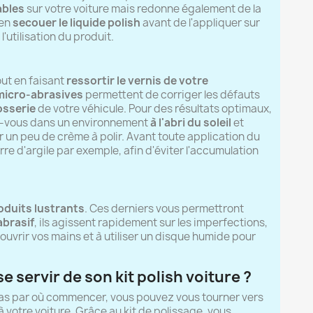
ables
sur votre voiture mais redonne également de la
ien
secouer le liquide polish
avant de l'appliquer sur
'utilisation du produit.
out en faisant
ressortir le vernis de votre
micro-abrasives
permettent de corriger les défauts
osserie
de votre véhicule. Pour des résultats optimaux,
lez-vous dans un environnement
à l'abri du soleil
et
un peu de crème à polir. Avant toute application du
rre d'argile par exemple, afin d'éviter l'accumulation
oduits lustrants
. Ces derniers vous permettront
abrasif
, ils agissent rapidement sur les imperfections,
couvrir vos mains et à utiliser un disque humide pour
 servir de son kit polish voiture ?
 pas par où commencer, vous pouvez vous tourner vers
à votre voiture. Grâce au kit de polissage, vous