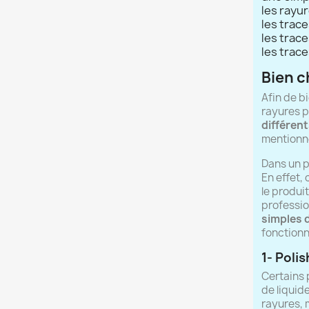
les rayu
les trace
les trac
les trac
Bien c
Afin de bi
rayures p
différent
mentionn
Dans un p
En effet,
le produi
professio
simples d
fonctionn
1- Polis
Certains 
de liquid
rayures, 