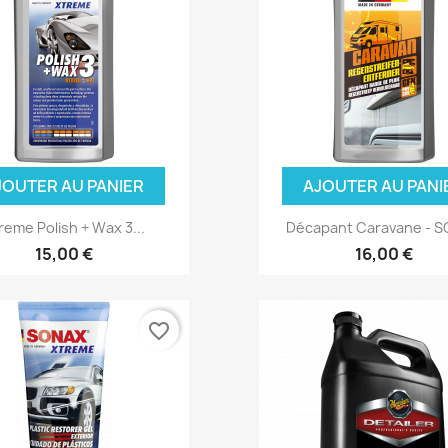
JOUTER AU PANIER
AJOUTER AU PANI
reme Polish + Wax 3...
Décapant Caravane - 
15,00 €
16,00 €
favorite_border