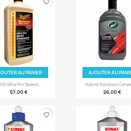
favorite_border
JOUTER AU PANIER
AJOUTER AU PANI
10 Ultra Pro Speed...
Hybrid Solutions Ceram
57,00 €
26,00 €
favorite_border