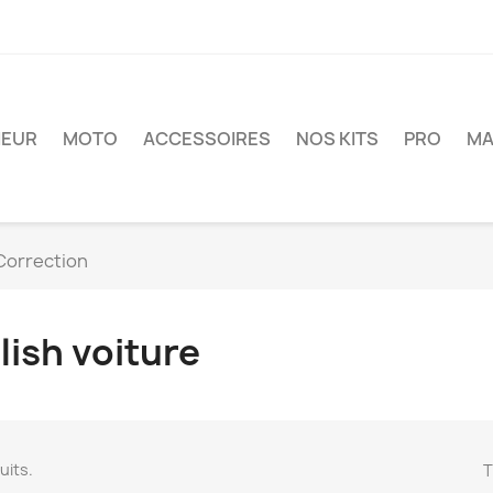
IEUR
MOTO
ACCESSOIRES
NOS KITS
PRO
MA
Correction
lish voiture
duits.
T