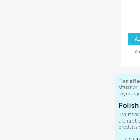
A
Xt
Pour
effa
situation
rayures j
Polish
Il faut sa
d'entreti
produits 
une simp