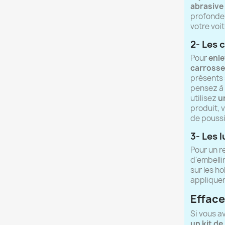
abrasive
profondeur
votre voi
2- Les 
Pour
enle
carrosse
présents
pensez à 
utilisez
u
produit, v
de poussi
3- Les 
Pour un r
d'embelli
sur les h
appliquer
Efface
Si vous a
un kit de