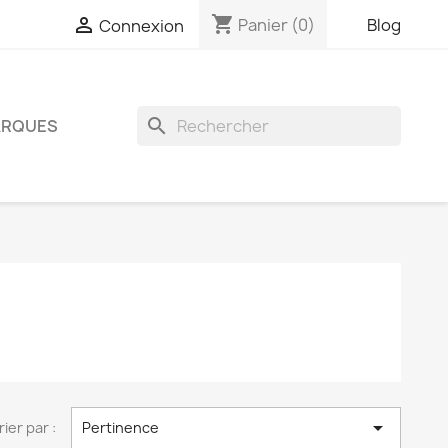
shopping_cart

Panier
(0)
Blog
Connexion
search
RQUES

rier par :
Pertinence