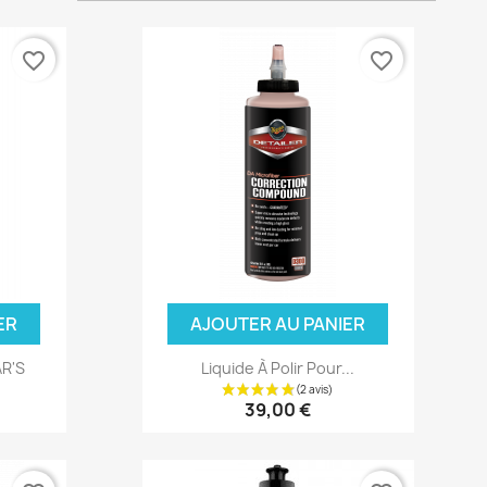
favorite_border
favorite_border
ER
AJOUTER AU PANIER
AR'S
Liquide À Polir Pour...
39,00 €