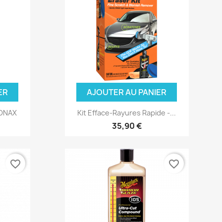
ER
AJOUTER AU PANIER
SONAX
Kit Efface-Rayures Rapide -...
35,90 €
favorite_border
favorite_border