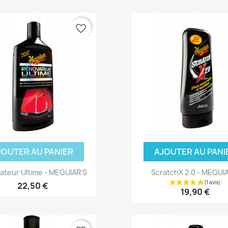
favorite_border
JOUTER AU PANIER
AJOUTER AU PANI
ateur Ultime - MEGUIAR'S
ScratchX 2.0 - MEGUI
22,50 €
19,90 €