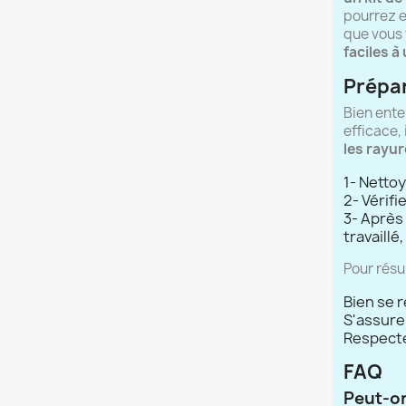
pourrez e
que vous 
faciles à 
Prépar
Bien enten
efficace,
les rayur
1- Nettoy
2- Vérifi
3- Après 
travaillé,
Pour résu
Bien se 
S'assurer
Respecter
FAQ
Peut-on