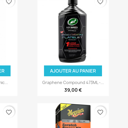
favorite_border
favorite_border
ER
AJOUTER AU PANIER
ic...
Graphene Compound 473ML -...
39,00 €
favorite_border
favorite_border