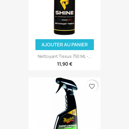
AJOUTER AU PANIER
Nettoyant Tissus 750 ML -...
11,90 €
favorite_border