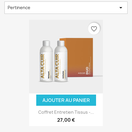

Pertinence
favorite_border
AJOUTER AU PANIER
Coffret Entretien Tissus -...
27,00 €