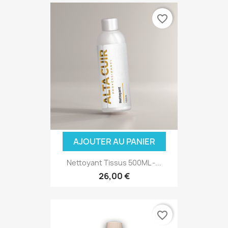
favorite_border
AJOUTER AU PANIER
Nettoyant Tissus 500ML -...
26,00 €
favorite_border