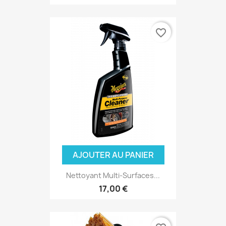
favorite_border
AJOUTER AU PANIER
(3 avis
Nettoyant Multi-Surfaces...
17,00 €