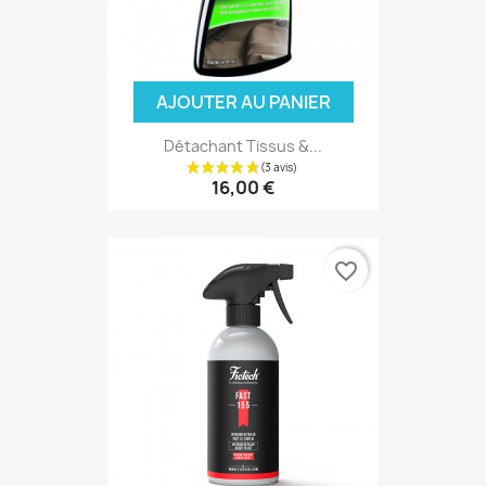
AJOUTER AU PANIER
Détachant Tissus &...
16,00 €
favorite_border