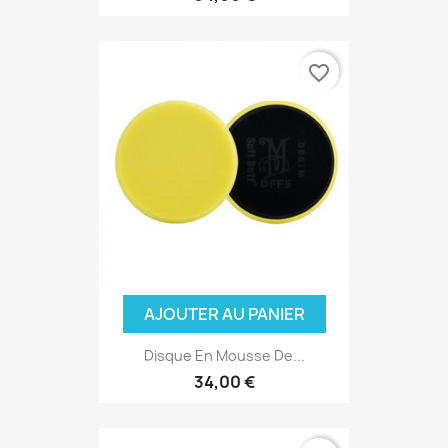
favorite_border
AJOUTER AU PANIER
Disque En Mousse De...
34,00 €