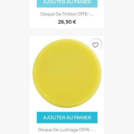
AJOUTER AU PANIER
Disque De Finition DFF6 -...
26,90 €
favorite_border
AJOUTER AU PANIER
Disque De Lustrage DFP6 -...