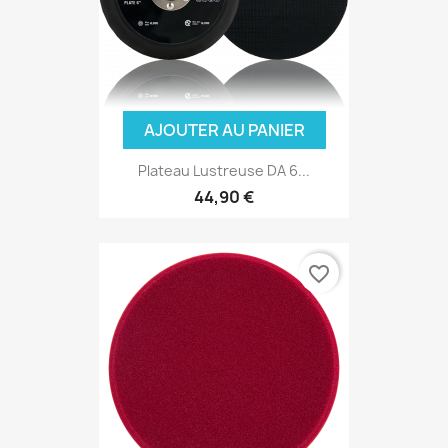
AJOUTER AU PANIER
Plateau Lustreuse DA 6...
44,90 €
favorite_border