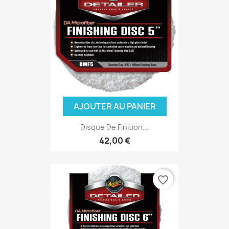
AJOUTER AU PANIER
Disque De Finition...
42,00 €
favorite_border