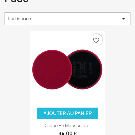

Pertinence
favorite_border
AJOUTER AU PANIER
Disque En Mousse De...
34,00 €