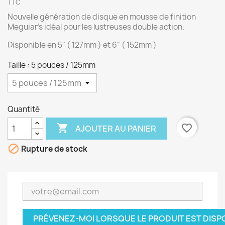
TTC
Nouvelle génération de disque en mousse de finition
Meguiar's idéal pour les lustreuses double action.
Disponible en 5" ( 127mm ) et 6" ( 152mm )
Taille : 5 pouces / 125mm
Quantité

favorite_border
AJOUTER AU PANIER

Rupture de stock
PRÉVENEZ-MOI LORSQUE LE PRODUIT EST DISP