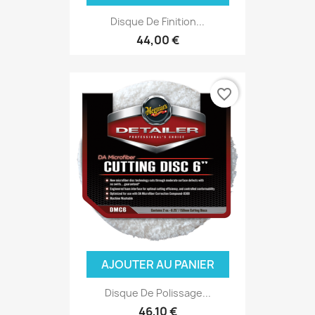
Disque De Finition...
44,00 €
favorite_border
AJOUTER AU PANIER
Disque De Polissage...
46,10 €