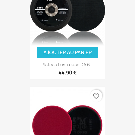
AJOUTER AU PANIER
Plateau Lustreuse DA 6...
44,90 €
favorite_border