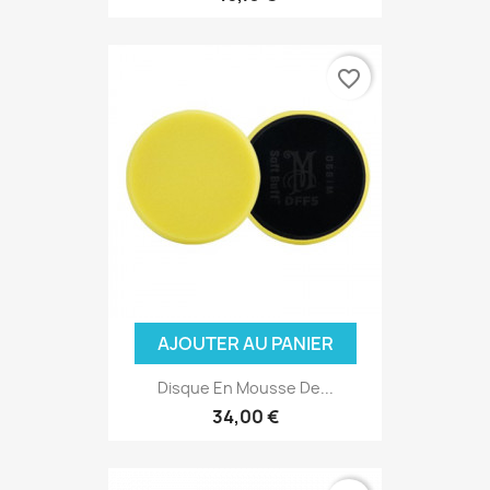
favorite_border
(1 avis)
AJOUTER AU PANIER
Disque En Mousse De...
34,00 €