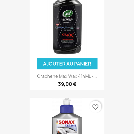
AJOUTER AU PANIER
Graphene Max Wax 414ML -...
39,00 €
favorite_border