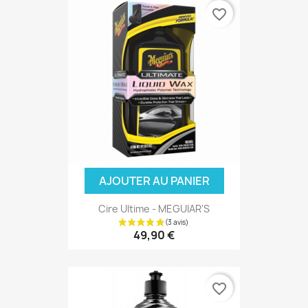
favorite_border
AJOUTER AU PANIER
Cire Ultime - MEGUIAR'S
49,90 €
favorite_border