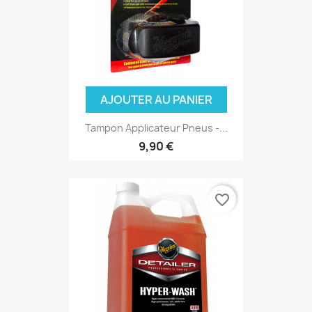
AJOUTER AU PANIER
(3 avis
Tampon Applicateur Pneus -...
9,90 €
favorite_border