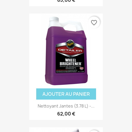
favorite_border
AJOUTER AU PANIER
Nettoyant Jantes (3.78 L) -...
62,00 €