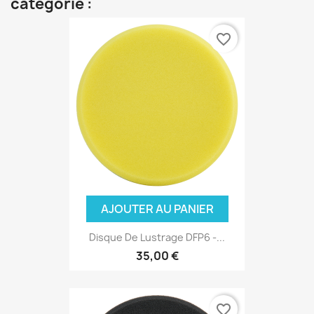
catégorie :
favorite_border
AJOUTER AU PANIER
Disque De Lustrage DFP6 -...
35,00 €
favorite_border