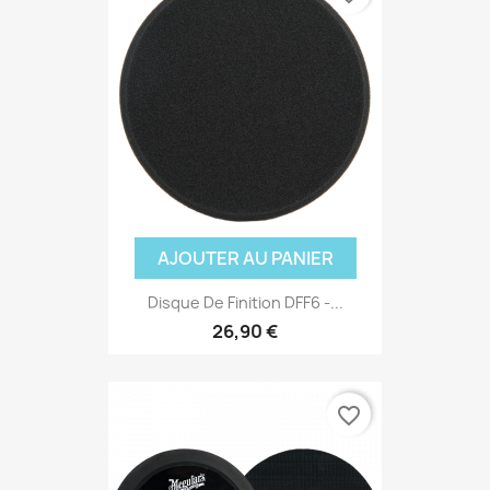
AJOUTER AU PANIER
Disque De Finition DFF6 -...
26,90 €
favorite_border
(2 avis