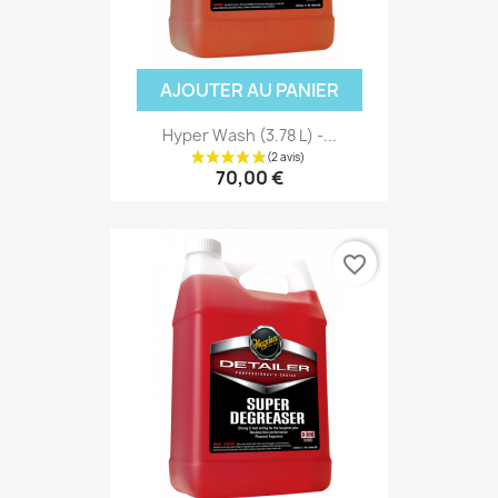
AJOUTER AU PANIER
Hyper Wash (3.78 L) -...
70,00 €
favorite_border