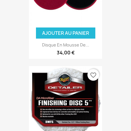
AJOUTER AU PANIER
Disque En Mousse De...
(1 avis)
34,00 €
favorite_border