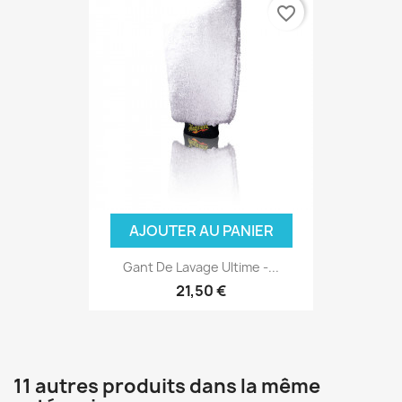
favorite_border
(2 avis
AJOUTER AU PANIER
Gant De Lavage Ultime -...
21,50 €
11 autres produits dans la même