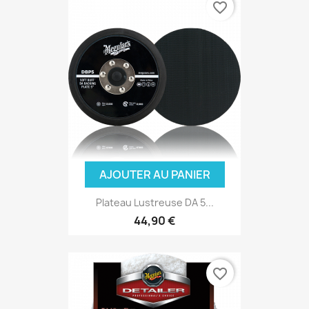
favorite_border
AJOUTER AU PANIER
Plateau Lustreuse DA 5...
44,90 €
favorite_border