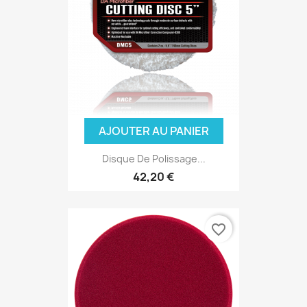
AJOUTER AU PANIER
Disque De Polissage...
42,20 €
favorite_border