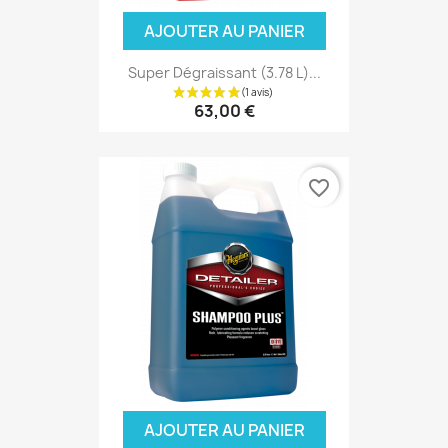
AJOUTER AU PANIER
Super Dégraissant (3.78 L)...
63,00 €
favorite_border
AJOUTER AU PANIER