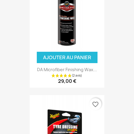
AJOUTER AU PANIER
DA Microfiber Finishing Wax...
29,00 €
favorite_border