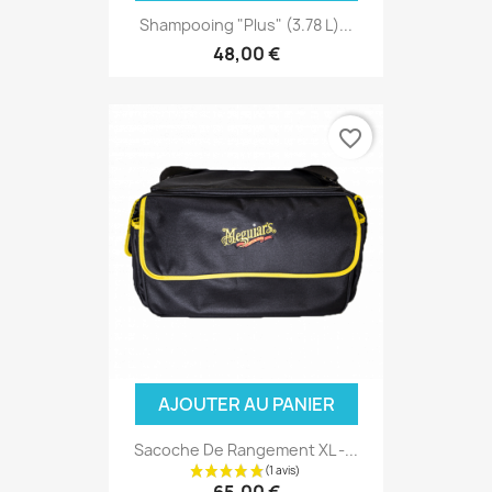
Shampooing "Plus" (3.78 L)...
48,00 €
favorite_border
AJOUTER AU PANIER
Sacoche De Rangement XL -...
65,00 €