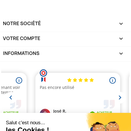
NOTRE SOCIÉTÉ

VOTRE COMPTE

INFORMATIONS
keyboard_arrow_down