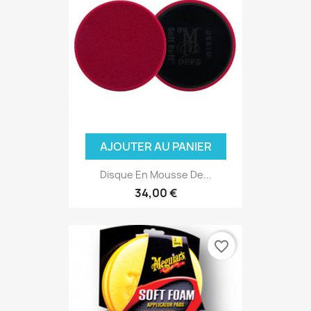
AJOUTER AU PANIER
Disque En Mousse De...
34,00 €
favorite_border