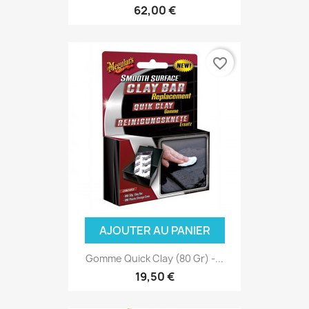
62,00 €
favorite_border
AJOUTER AU PANIER
Gomme Quick Clay (80 Gr) -...
19,50 €