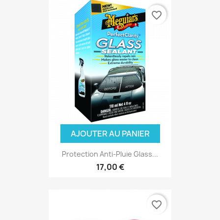
favorite_border
AJOUTER AU PANIER
Protection Anti-Pluie Glass...
17,00 €
favorite_border