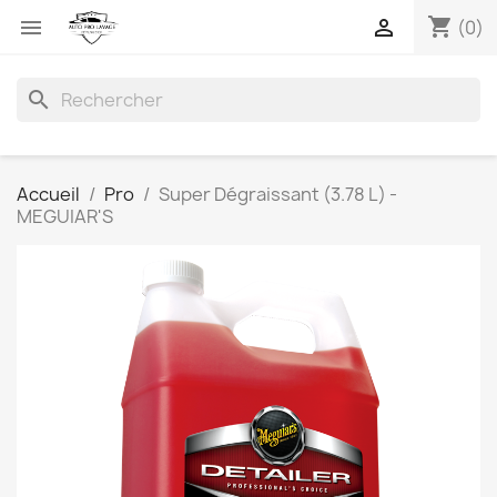
shopping_cart


(0)
search
Accueil
Pro
Super Dégraissant (3.78 L) -
MEGUIAR'S