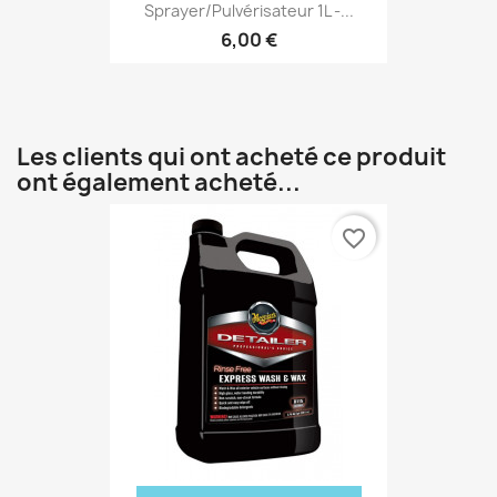
Sprayer/Pulvérisateur 1L -...
6,00 €
Les clients qui ont acheté ce produit
ont également acheté...
favorite_border
(3 avis