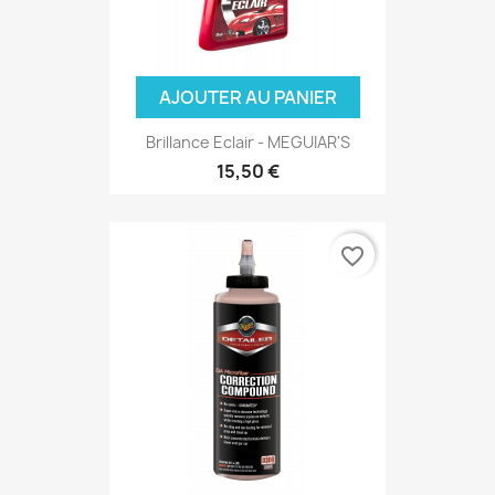
AJOUTER AU PANIER
Brillance Eclair - MEGUIAR'S
15,50 €
favorite_border