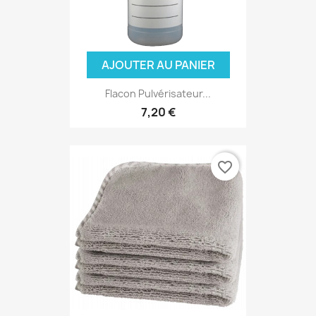
AJOUTER AU PANIER
Flacon Pulvérisateur...
7,20 €
favorite_border