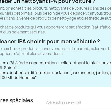
eter un nettoyant IPA pour voiture ?
t, on achetait les produits nettoyants de voitures dans des 
és. Mais désormais, plus besoin de vous déplacer, car vous trou
ées dans la vente de produits de nettoyage et d’esthétique au
achat de produits qui vous apporteront satisfaction (satisfait 
t d'un paiement sécurisé.
leaner IPA choisir pour mon véhicule ?
 de nombreux produits cleaner vendus sur le marché, selon vos b
options s’offrent alors à vous, dont :
ers IPA à forte concentration : celles-ci sont le plus sou
L Shine" ;
ers destinés à différentes surfaces (carrosserie, jantes, 
200 ML de Hendlex".
res spéciales