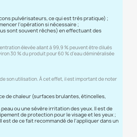
cons pulvérisateurs, ce qui est très pratique) ;
mmencer l’opération si nécessaire ;
ssus sont souvent rêches) en effectuant des
centration élevée allant à 99,9 % peuvent être dilués
vis)
environ 30 % du produit pour 60 % d’eau déminéralisée
e son utilisation. À cet effet, il est important de noter
ce de chaleur (surfaces brulantes, étincelles,
 peau ou une sévère irritation des yeux. Il est de
ipement de protection pour le visage et les yeux ;
 Il est de ce fait recommandé de l’appliquer dans un