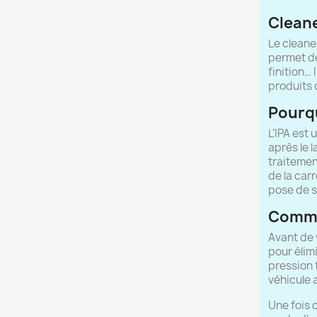
Cleane
Le cleane
permet de
finition…
produits 
Pourqu
L’IPA est
après le 
traitemen
de la carr
pose de s
Commen
Avant de 
pour élim
pression t
véhicule 
Une fois c