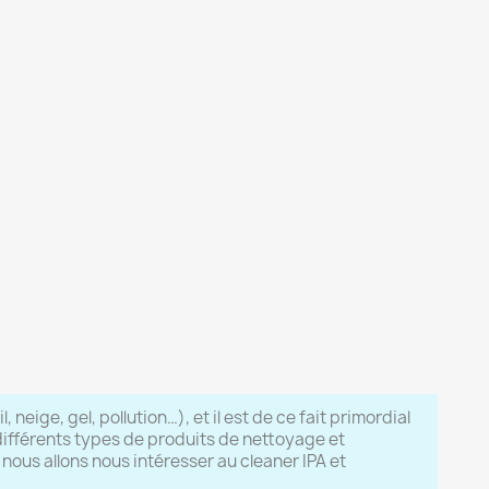
 neige, gel, pollution…), et il est de ce fait primordial
e différents types de produits de nettoyage et
 nous allons nous intéresser au cleaner IPA et