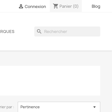
shopping_cart

Panier
(0)
Blog
Connexion
search
RQUES

rier par :
Pertinence