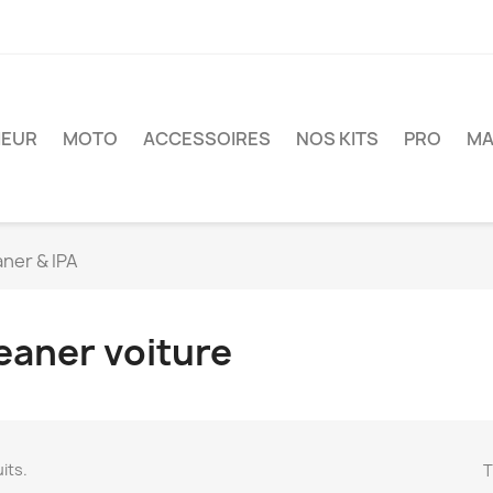
IEUR
MOTO
ACCESSOIRES
NOS KITS
PRO
MA
ner & IPA
eaner voiture
uits.
T