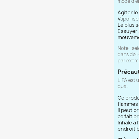
mode d’em
Agiter le
Vaporiser
Le plus s
Essuyer 
mouvemen
Note : se
dans de l
par exem
Précaut
L’IPA est 
que :
Ce produi
flammes 
Il peut p
ce fait p
Inhalé à 
endroit b