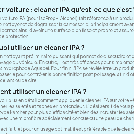
r voiture : cleaner IPA qu’est-ce que c’est 
r voiture IPA (pour IsoPropyl Alcohol) fait référence à un produ
 nettoyer et de dégraisser la carrosserie, principalement avant
 Il permet ainsi d’avoir une surface bien lisse et propre et ass
de protection.
oi utiliser un cleaner IPA ?
 un nettoyant préliminaire puissant qui permet de dissoudre et d
lavage du véhicule. En outre, il est très efficaces pour simplem
t hydrophobe Aquapel. Pour finir, L’IPA se révèle être un prod
osserie pour contrôler la bonne finition post polissage, afin d'o
cellant ou de cire.
t utiliser un cleaner IPA ?
voir plus en détail comment appliquer le cleaner IPA sur votre v
iner les saletés et taches en profondeur. L'idéal serait de vous
ype karcher pour plus d'efficacité et bien désincruster les salet
avec une microfibre spécialement conçue ou une peau de chamo
eci fait, et pour un usage optimal, il est préférable que le clean