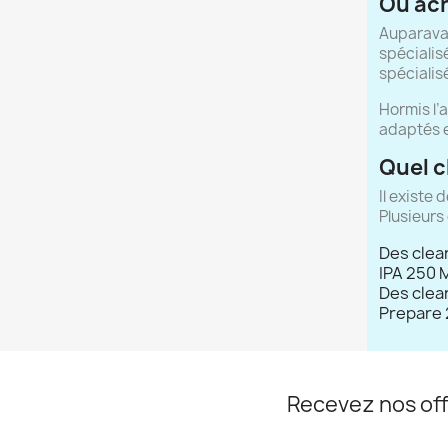
Où ach
Auparavan
spécialis
spécialis
Hormis l’
adaptés e
Quel c
Il existe
Plusieurs 
Des clean
IPA 250 M
Des clean
Prepare 
Recevez nos off