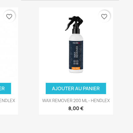
favorite_border
favorite_border
ER
AJOUTER AU PANIER
HENDLEX
WAX REMOVER 200 ML - HENDLEX
8,00 €