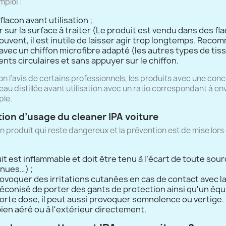
ploi :
 flacon avant utilisation ;
 sur la surface à traiter (Le produit est vendu dans des fla
ouvent, il est inutile de laisser agir trop longtemps. Reco
avec un chiffon microfibre adapté (les autres types de ti
ts circulaires et sans appuyer sur le chiffon.
lon l’avis de certains professionnels, les produits avec une con
(1 a
’eau distillée avant utilisation avec un ratio correspondant à 
ple.
ion d’usage du cleaner IPA voiture
un produit qui reste dangereux et la prévention est de mise lors d
t est inflammable et doit être tenu à l’écart de toute sour
nues…) ;
rovoquer des irritations cutanées en cas de contact avec la
réconisé de porter des gants de protection ainsi qu'un équ
forte dose, il peut aussi provoquer somnolence ou vertige.
ien aéré ou à l'extérieur directement.