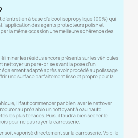
?
it d’entretien à base d’alcool isopropylique (99%) qui
 l’application des agents protecteurs polish et
ure par la même occasion une meilleure adhérence des
'éliminer les résidus encore présents sur les véhicules
ent nettoyer un pare-brise avant la pose d’un
uit également adapté après avoir procédé au polissage
ffrir une surface parfaitement lisse et propre pour la
éhicule, il faut commencer par bien laver le nettoyer
 procurer au préalable un nettoyant à eau haute
és les plus tenaces. Puis, il faudra bien sécher le
is pour ne pas rayer la carrosserie.
er soit vaporisé directement sur la carrosserie. Voici le