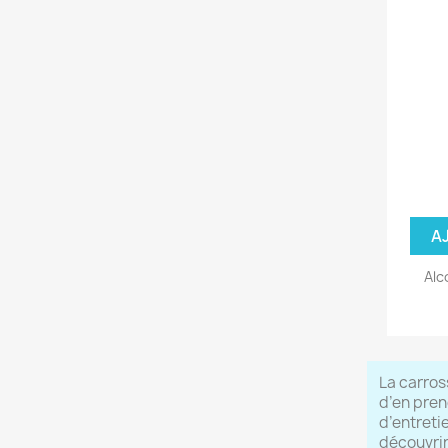
A
Alc
La carross
d’en pren
d’entreti
découvrir