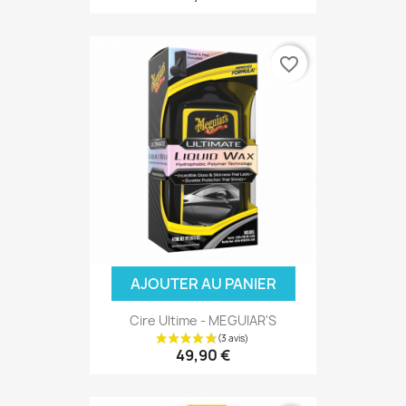
favorite_border
AJOUTER AU PANIER
Cire Ultime - MEGUIAR'S
49,90 €