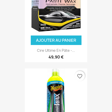
AJOUTER AU PANIER
Cire Ultime En Pâte -...
49,90 €
favorite_border