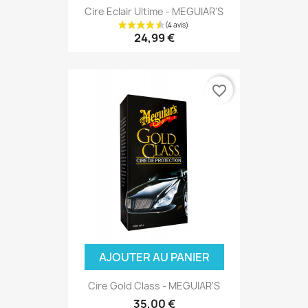
Cire Eclair Ultime - MEGUIAR'S
24,99 €
favorite_border
AJOUTER AU PANIER
Cire Gold Class - MEGUIAR'S
35,00 €