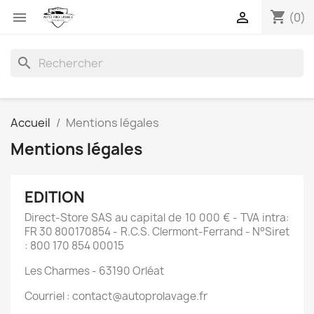
shopping_cart


(0)
search
Accueil
Mentions légales
Mentions légales
EDITION
Direct-Store SAS au capital de 10 000 € - TVA intra:
FR 30 800170854 - R.C.S. Clermont-Ferrand - N°Siret
: 800 170 854 00015
Les Charmes - 63190 Orléat
Courriel : contact@autoprolavage.fr