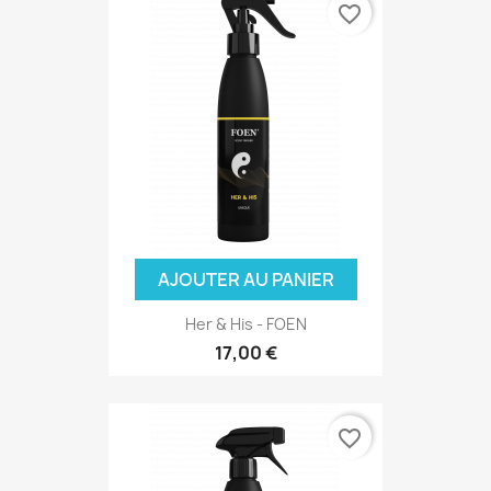
favorite_border
AJOUTER AU PANIER
Her & His - FOEN
17,00 €
favorite_border