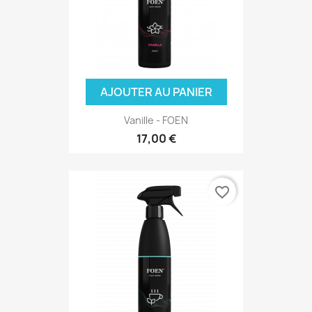
AJOUTER AU PANIER
Vanille - FOEN
17,00 €
favorite_border