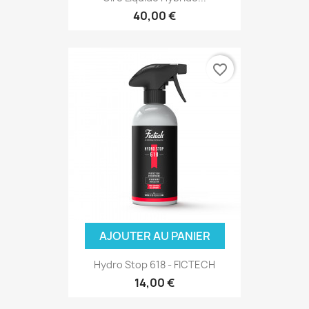
40,00 €
favorite_border
(2 avis
AJOUTER AU PANIER
Hydro Stop 618 - FICTECH
14,00 €