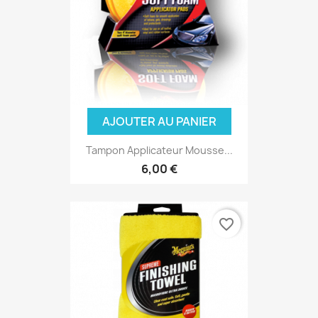
AJOUTER AU PANIER
Tampon Applicateur Mousse...
6,00 €
favorite_border