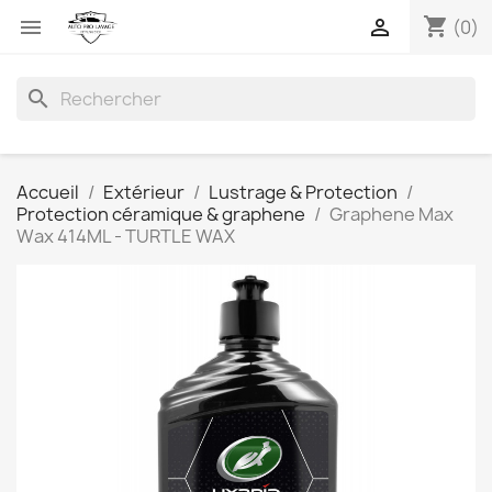
shopping_cart


(0)
search
Accueil
Extérieur
Lustrage & Protection
Protection céramique & graphene
Graphene Max
Wax 414ML - TURTLE WAX