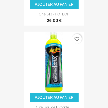
AJOUTER AU PANIER
One 613 - FICTECH
26,00 €
favorite_border
AJOUTER AU PANIER
Cire Liquide Hybride...