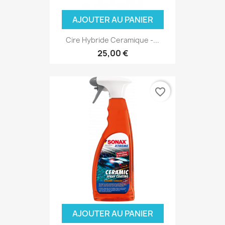
AJOUTER AU PANIER
Cire Hybride Ceramique -...
25,00 €
favorite_border
(6 avis
AJOUTER AU PANIER