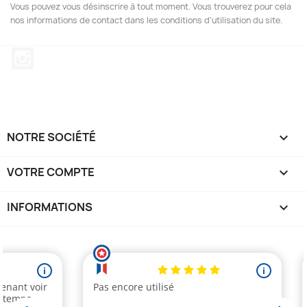
Vous pouvez vous désinscrire à tout moment. Vous trouverez pour cela
nos informations de contact dans les conditions d'utilisation du site.
Instagram
NOTRE SOCIÉTÉ

VOTRE COMPTE

INFORMATIONS
keyboard_arrow_down