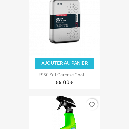
AJOUTER AU PANIER
FS60 Set Ceramic Coat -...
55,00 €
favorite_border