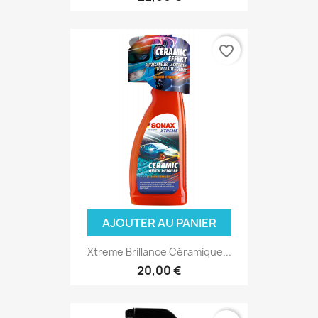
favorite_border
AJOUTER AU PANIER
Xtreme Brillance Céramique...
20,00 €