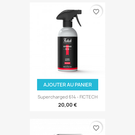
favorite_border
AJOUTER AU PANIER
Supercharged 614 - FICTECH
20,00 €
favorite_border