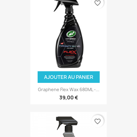
favorite_border
AJOUTER AU PANIER
Graphene Flex Wax 680ML -...
39,00 €
favorite_border