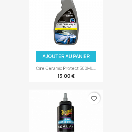
AJOUTER AU PANIER
Cire Ceramic Protect 500ML...
13,00 €
favorite_border