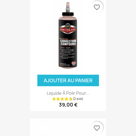
favorite_border
AJOUTER AU PANIER
Liquide À Polir Pour...
39,00 €
favorite_border