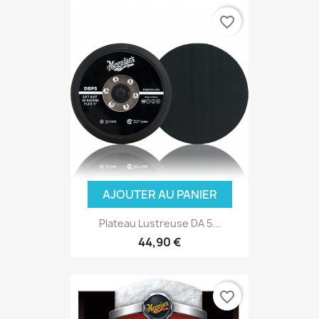
favorite_border
AJOUTER AU PANIER
Plateau Lustreuse DA 5...
44,90 €
favorite_border