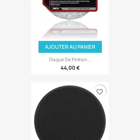
AJOUTER AU PANIER
Disque De Finition...
44,00 €
favorite_border