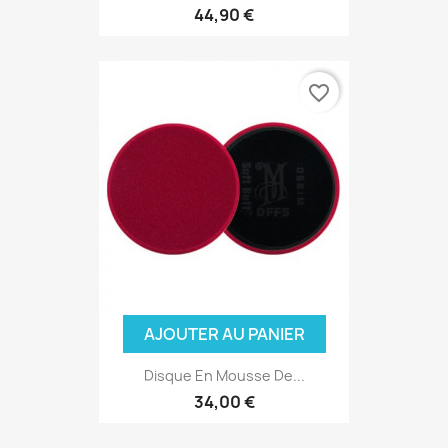
44,90 €
favorite_border
AJOUTER AU PANIER
Disque En Mousse De...
34,00 €