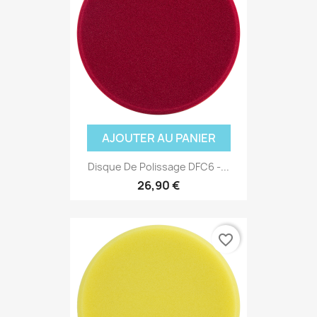
AJOUTER AU PANIER
Disque De Polissage DFC6 -...
26,90 €
favorite_border