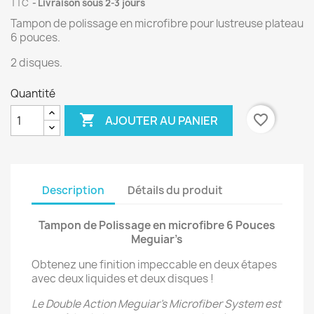
TTC
Livraison sous 2-3 jours
Tampon de polissage en microfibre pour lustreuse plateau
6 pouces.
2 disques.
Quantité

favorite_border
AJOUTER AU PANIER
Description
Détails du produit
Tampon de Polissage en microfibre 6 Pouces
Meguiar’s
Obtenez une finition impeccable en deux étapes
avec deux liquides et deux disques !
Le Double Action Meguiar’s Microfiber System est