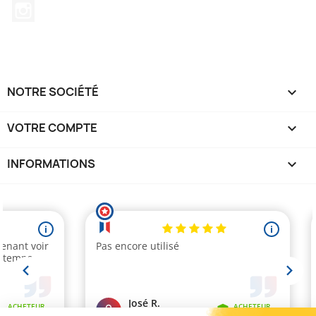
Instagram
NOTRE SOCIÉTÉ

VOTRE COMPTE

INFORMATIONS
keyboard_arrow_down