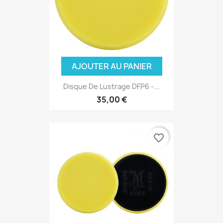
AJOUTER AU PANIER
Disque De Lustrage DFP6 -...
35,00 €
favorite_border