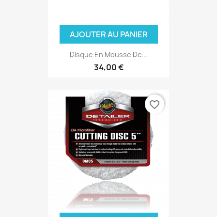
(2 avis
AJOUTER AU PANIER
Disque En Mousse De...
34,00 €
favorite_border