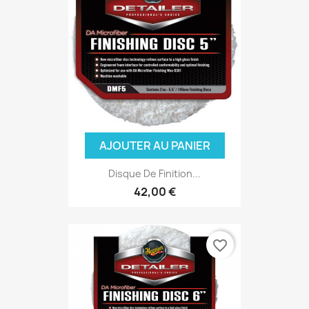
AJOUTER AU PANIER
Disque De Finition...
42,00 €
favorite_border