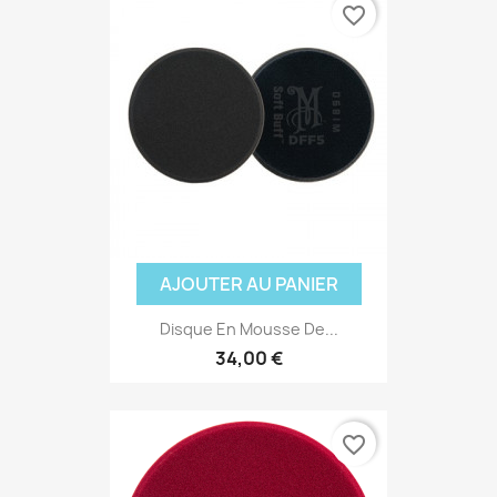
favorite_border
AJOUTER AU PANIER
Disque En Mousse De...
34,00 €
favorite_border