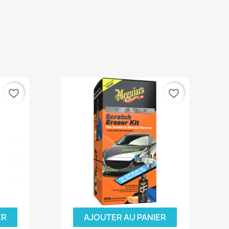
favorite_border
favorite_border
ER
AJOUTER AU PANIER