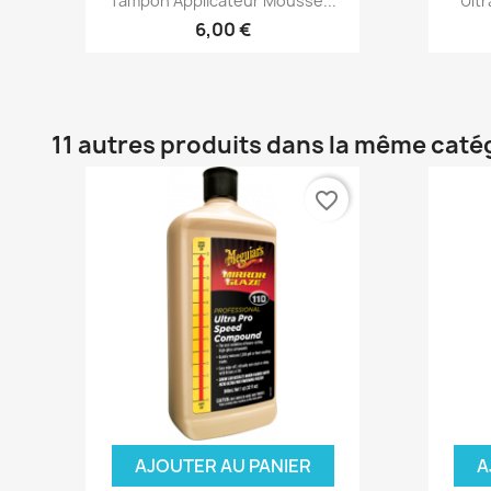
Tampon Applicateur Mousse...
Ultr
6,00 €
11 autres produits dans la même catég
favorite_border
AJOUTER AU PANIER
A