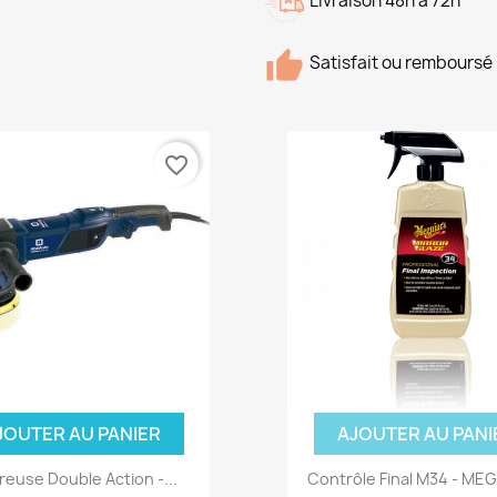
Livraison 48h à 72h
Satisfait ou remboursé
favorite_border
JOUTER AU PANIER
AJOUTER AU PANI
reuse Double Action -...
Contrôle Final M34 - ME