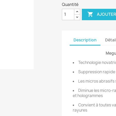
Quantité

AJOUTER
Description
Détai
Megui
Technologie novatri
Suppression rapide 
Les micros abrasifs 
Diminue les micro-ra
et hologrammes
Convient à toutes va
rayures