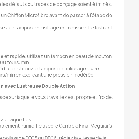
 les défauts ou traces de ponçage soient éliminés.
 un Chiffon Microfibre avant de passer à l'étape de
ilisez un tampon de lustrage en mousse et le lustrant
ce et rapide, utilisez un tampon en peau de mouton
000 tours/min.
diaire, utilisez le tampon de polissage à une
urs/min en exerçant une pression modérée.
ion avec Lustreuse Double Action :
ce sur laquelle vous travaillez est propre et froide.
à chaque fois.
ablement humidifié avec le Contrôle Final Meguiar’s
polissage DFC5 ou DFC6, réglez la vitesse de la