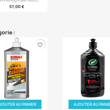
a Finishing Polish M205...
57,00 €
orie :
favorite_border
JOUTER AU PANIER
AJOUTER AU PANI