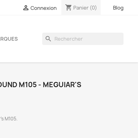
shopping_cart

Panier
(0)
Blog
Connexion
search
RQUES
UND M105 - MEGUIAR'S
's M105.