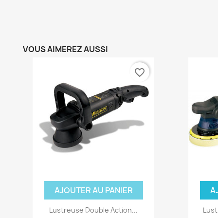
VOUS AIMEREZ AUSSI
favorite_border
AJOUTER AU PANIER
A
Lustreuse Double Action...
Lust