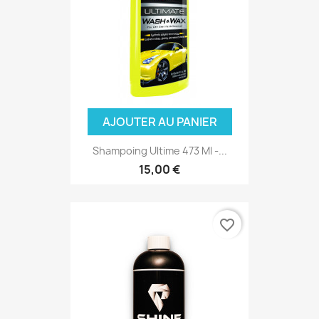
AJOUTER AU PANIER
Shampoing Ultime 473 Ml -...
15,00 €
favorite_border