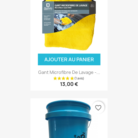
AJOUTER AU PANIER
Gant Microfibre De Lavage -...
13,00 €
favorite_border