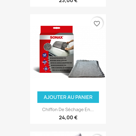
23,00 €
favorite_border
(2 avis
AJOUTER AU PANIER
Chiffon De Séchage En...
24,00 €