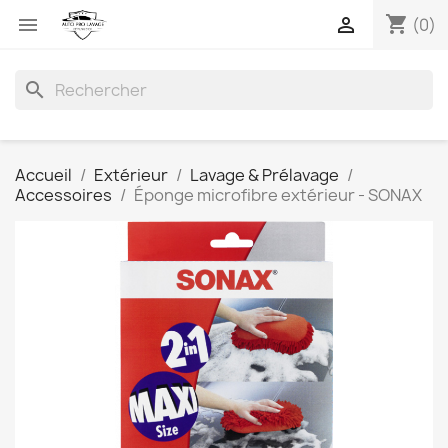
shopping_cart


(0)
search
Accueil
Extérieur
Lavage & Prélavage
Accessoires
Éponge microfibre extérieur - SONAX