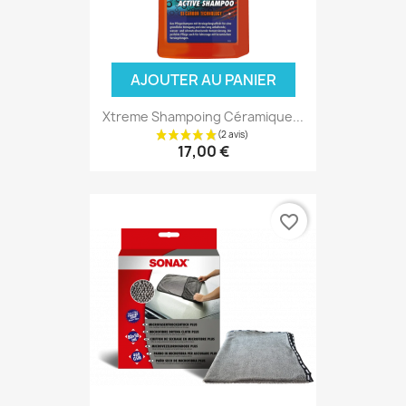
AJOUTER AU PANIER
Xtreme Shampoing Céramique...
17,00 €
favorite_border