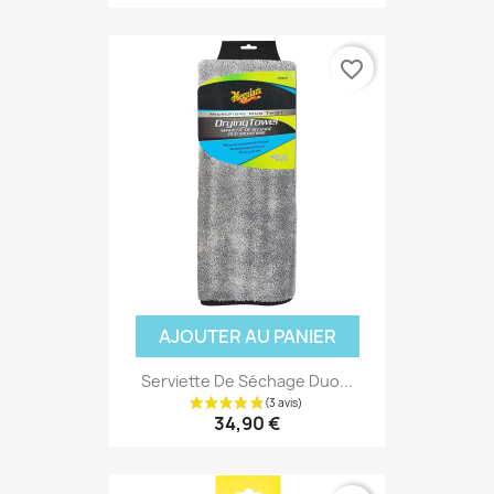
(2 avis
favorite_border
AJOUTER AU PANIER
Serviette De Séchage Duo...
34,90 €