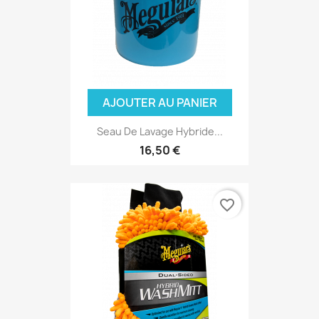
(1 avis)
AJOUTER AU PANIER
Seau De Lavage Hybride...
16,50 €
favorite_border