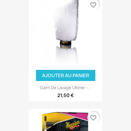
favorite_border
AJOUTER AU PANIER
Gant De Lavage Ultime -...
21,50 €
favorite_border