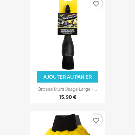
favorite_border
AJOUTER AU PANIER
Brosse Multi Usage Large -...
15,90 €
favorite_border