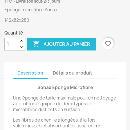
TTC
Livraison sous 2-3 jours
Eponge microfibre Sonax
142x82x280
Quantité

favorite_border
AJOUTER AU PANIER
Description
Détails du produit
Sonax Eponge Microfibre
Une éponge de taille maximale pour un nettoyage
approfondi équipée de deux types de
microfibres distincts en surface.
Les fibres de chenille allongées, à la fois
volumineuses et absorbantes, assurent un