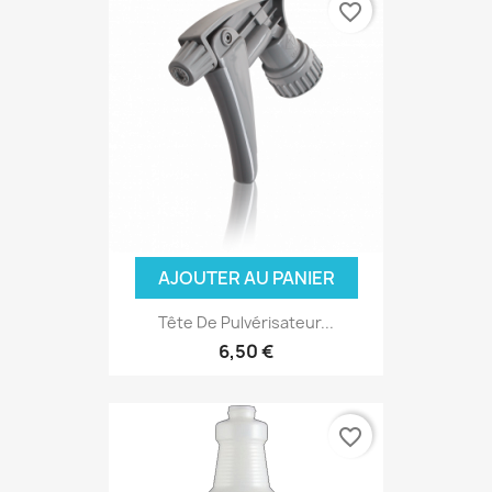
favorite_border
AJOUTER AU PANIER
Tête De Pulvérisateur...
6,50 €
favorite_border