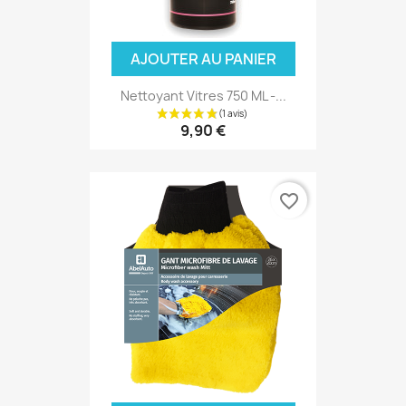
(1 avis)
AJOUTER AU PANIER
Nettoyant Vitres 750 ML -...
9,90 €
favorite_border