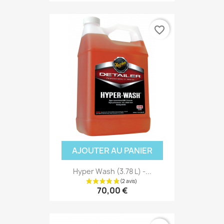
favorite_border
AJOUTER AU PANIER
Hyper Wash (3.78 L) -...
70,00 €