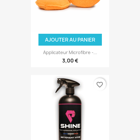
AJOUTER AU PANIER
Applicateur Microfibre -...
3,00 €
favorite_border