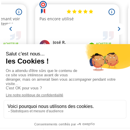
Marchand approuvé par la Société des Avis Garantis,
cliquez ici pour
vérifier
.
Paiement sécurisé
Livraison 48h à 72h
Satisfait ou remboursé