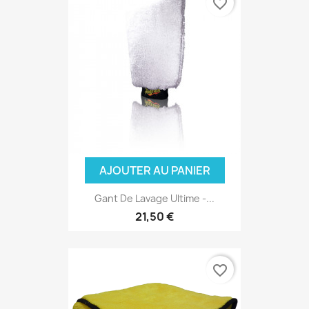
favorite_border
AJOUTER AU PANIER
Gant De Lavage Ultime -...
21,50 €
favorite_border