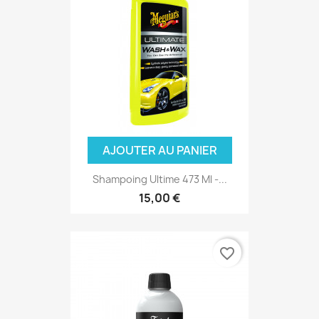
AJOUTER AU PANIER
Shampoing Ultime 473 Ml -...
15,00 €
favorite_border