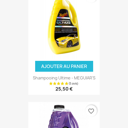
(1 avis)
AJOUTER AU PANIER
Shampooing Ultime - MEGUIAR'S
25,50 €
favorite_border