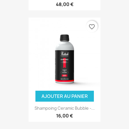
48,00 €
favorite_border
AJOUTER AU PANIER
Shampoing Ceramic Bubble -...
16,00 €