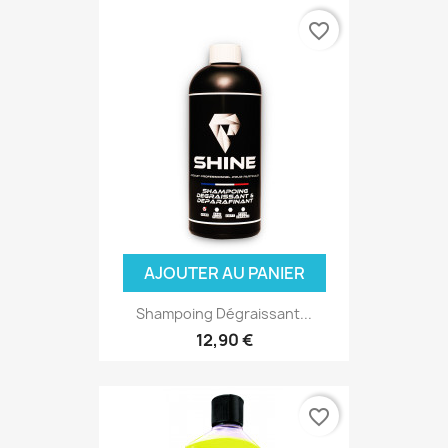
(1 avis)
favorite_border
AJOUTER AU PANIER
Shampoing Dégraissant...
12,90 €
favorite_border