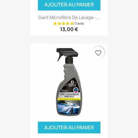
AJOUTER AU PANIER
Gant Microfibre De Lavage -...
13,00 €
favorite_border
(1 avis)
AJOUTER AU PANIER