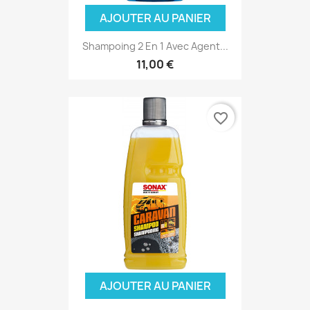
AJOUTER AU PANIER
Shampoing 2 En 1 Avec Agent...
11,00 €
favorite_border
(5 avis
AJOUTER AU PANIER