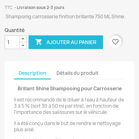
TTC
Livraison sous 2-3 jours
Shampoing carrosserie finition brillante 750 ML Shine.
Quantité

favorite_border
AJOUTER AU PANIER
Description
Détails du produit
Brillant Shine Shampooing pour Carrosserie
Il est recommandé de le diluer à l'eau à hauteur de
3 à 5 % (soit 30 à 50 ml par litre), en fonction de
l'importance des salissures sur le véhicule.
Il a été conçu dans le but de rendre le nettoyage
plus aisé.