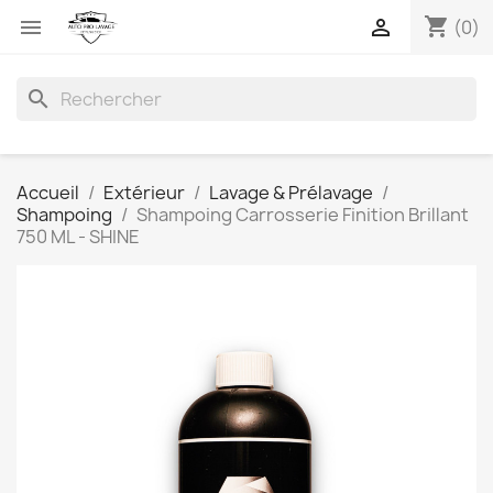
shopping_cart


(0)
search
Accueil
Extérieur
Lavage & Prélavage
Shampoing
Shampoing Carrosserie Finition Brillant
750 ML - SHINE