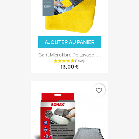
AJOUTER AU PANIER
Gant Microfibre De Lavage -...
13,00 €
favorite_border