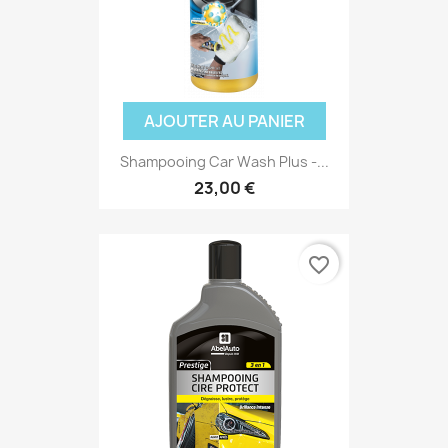
AJOUTER AU PANIER
Shampooing Car Wash Plus -...
23,00 €
favorite_border