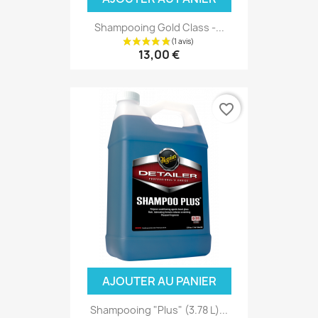
Shampooing Gold Class -...
13,00 €
favorite_border
(6 avis
AJOUTER AU PANIER
Shampooing "Plus" (3.78 L)...