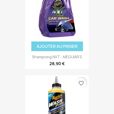
AJOUTER AU PANIER
Shampoing NXT - MEGUIAR'S
28,90 €
(1 avis)
favorite_border