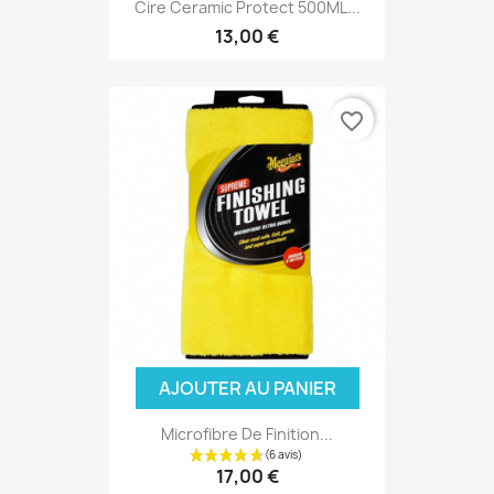
Cire Ceramic Protect 500ML...
13,00 €
favorite_border
AJOUTER AU PANIER
Microfibre De Finition...
17,00 €