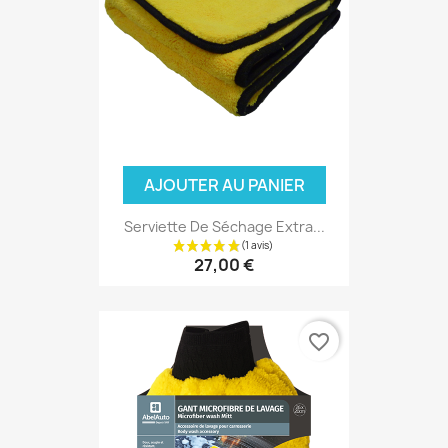
AJOUTER AU PANIER
Serviette De Séchage Extra...
27,00 €
favorite_border