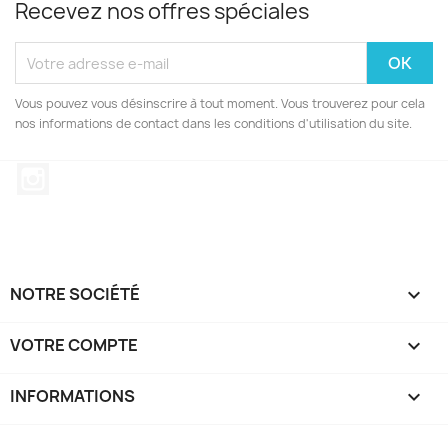
Recevez nos offres spéciales
Vous pouvez vous désinscrire à tout moment. Vous trouverez pour cela
nos informations de contact dans les conditions d'utilisation du site.
Instagram
NOTRE SOCIÉTÉ

VOTRE COMPTE

INFORMATIONS
keyboard_arrow_down