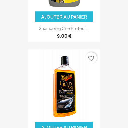
AJOUTER AU PANIER
Shampoing Cire Protect...
9,00 €
favorite_border
AJOUTER AU PANIER