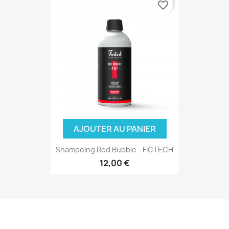
favorite_border
AJOUTER AU PANIER
Shampoing Red Bubble - FICTECH
12,00 €