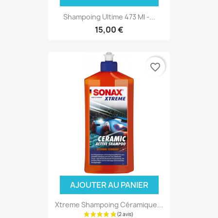
Shampoing Ultime 473 Ml -...
15,00 €
favorite_border
AJOUTER AU PANIER
Xtreme Shampoing Céramique...