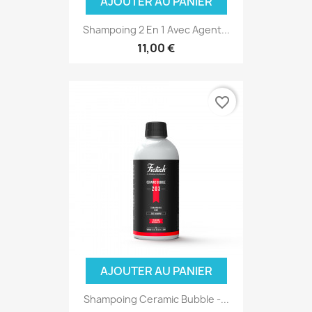
AJOUTER AU PANIER
Shampoing 2 En 1 Avec Agent...
11,00 €
favorite_border
AJOUTER AU PANIER
Shampoing Ceramic Bubble -...