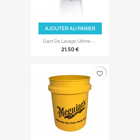
AJOUTER AU PANIER
Gant De Lavage Ultime -...
21,50 €
favorite_border