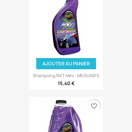
AJOUTER AU PANIER
(1 avis)
Shampoing NXT Mini - MEGUIAR'S
15,40 €
favorite_border