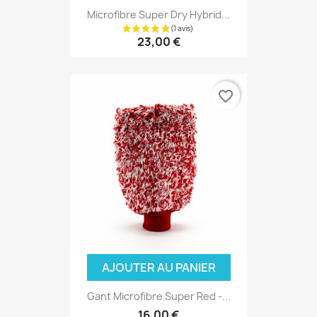
Microfibre Super Dry Hybrid...
23,00 €
favorite_border
AJOUTER AU PANIER
Gant Microfibre Super Red -...
16,00 €