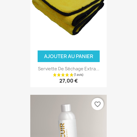
AJOUTER AU PANIER
Serviette De Séchage Extra...
27,00 €
favorite_border