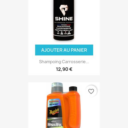
AJOUTER AU PANIER
Shampoing Carrosserie...
(3 avis
12,90 €
favorite_border