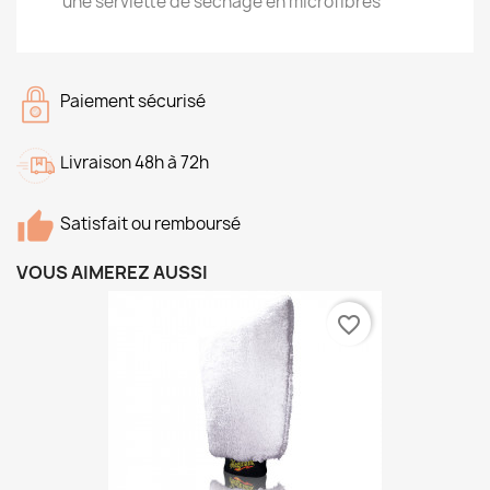
une serviette de séchage en microfibres
Paiement sécurisé
Livraison 48h à 72h
Satisfait ou remboursé
VOUS AIMEREZ AUSSI
favorite_border