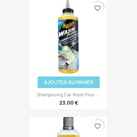
favorite_border
AJOUTER AU PANIER
Shampooing Car Wash Plus -...
23,00 €
favorite_border