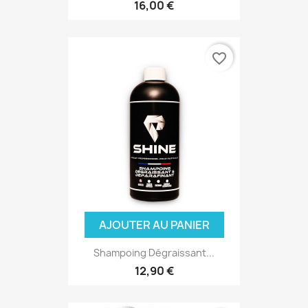
16,00 €
favorite_border
AJOUTER AU PANIER
Shampoing Dégraissant...
12,90 €