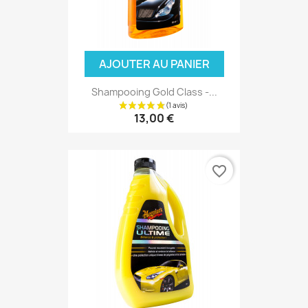
AJOUTER AU PANIER
Shampooing Gold Class -...
13,00 €
favorite_border