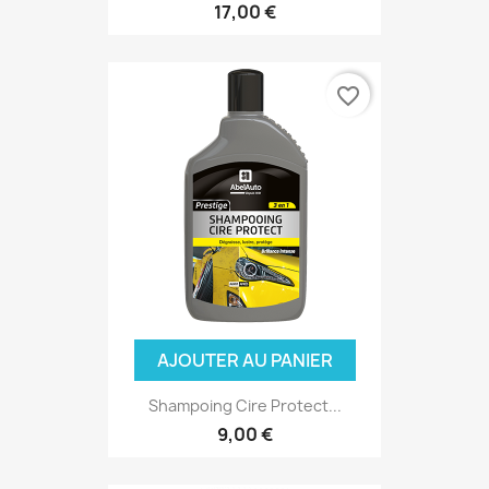
17,00 €
favorite_border
(1 avis)
AJOUTER AU PANIER
Shampoing Cire Protect...
9,00 €