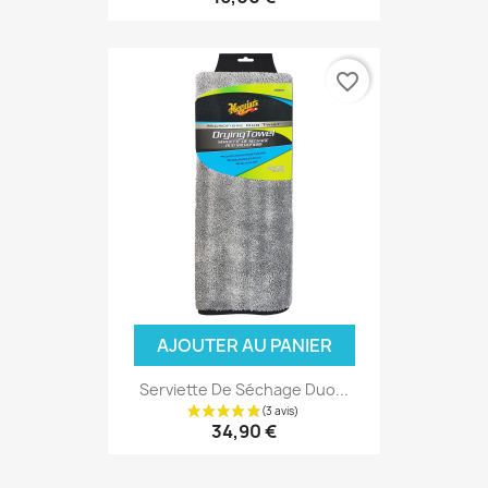
favorite_border
AJOUTER AU PANIER
Serviette De Séchage Duo...
34,90 €