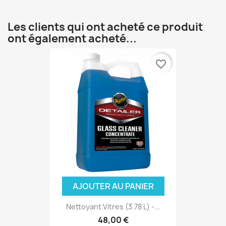
Les clients qui ont acheté ce produit
ont également acheté...
favorite_border
AJOUTER AU PANIER
Nettoyant Vitres (3.78 L) -...
48,00 €