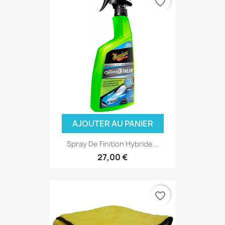
favorite_border
AJOUTER AU PANIER
(1 avis)
Spray De Finition Hybride...
27,00 €
favorite_border