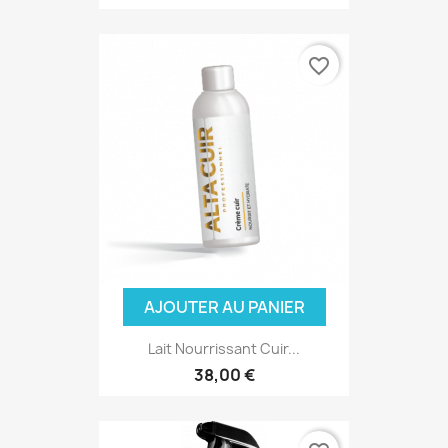
favorite_border
(1 avis)
AJOUTER AU PANIER
Lait Nourrissant Cuir...
38,00 €