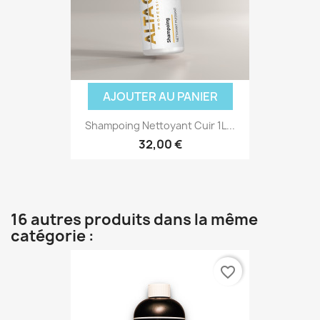
AJOUTER AU PANIER
Shampoing Nettoyant Cuir 1L...
32,00 €
16 autres produits dans la même
catégorie :
favorite_border