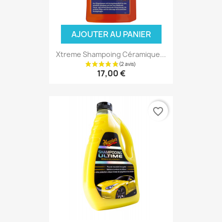
AJOUTER AU PANIER
Xtreme Shampoing Céramique...
17,00 €
(4 avis
favorite_border