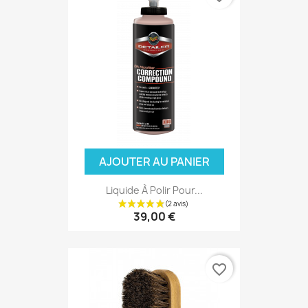
AJOUTER AU PANIER
(1 avis)
Liquide À Polir Pour...
39,00 €
favorite_border