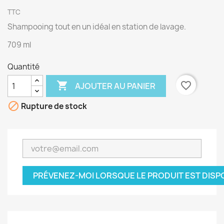
TTC
Shampooing tout en un idéal en station de lavage.
709 ml
Quantité

favorite_border
AJOUTER AU PANIER

Rupture de stock
PRÉVENEZ-MOI LORSQUE LE PRODUIT EST DISP