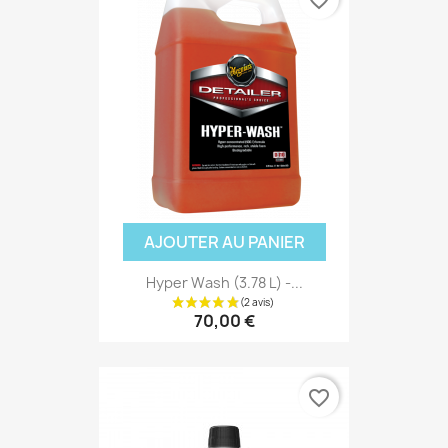
AJOUTER AU PANIER
Hyper Wash (3.78 L) -...
70,00 €
favorite_border