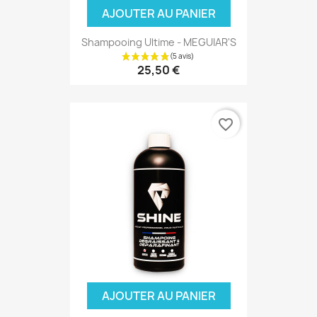
AJOUTER AU PANIER
Shampooing Ultime - MEGUIAR'S
25,50 €
favorite_border
(1 avis)
AJOUTER AU PANIER