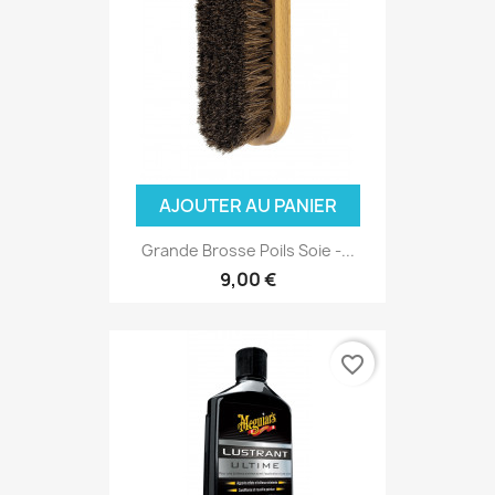
AJOUTER AU PANIER
Grande Brosse Poils Soie -...
9,00 €
favorite_border