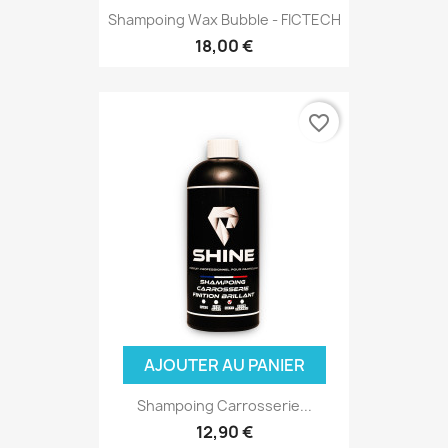
Shampoing Wax Bubble - FICTECH
18,00 €
favorite_border
AJOUTER AU PANIER
Shampoing Carrosserie...
12,90 €