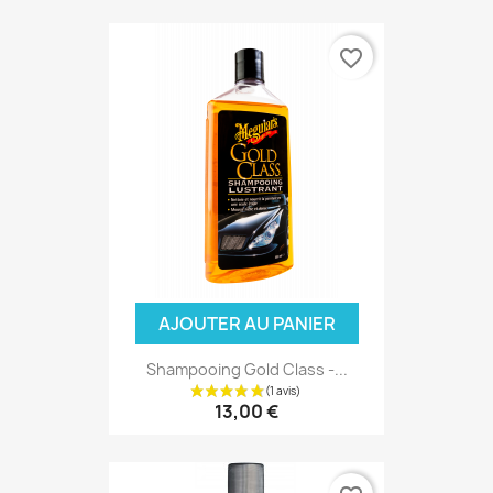
favorite_border
(6 avis
AJOUTER AU PANIER
Shampooing Gold Class -...
13,00 €