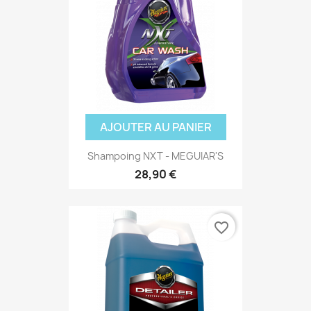
(1 avis)
AJOUTER AU PANIER
Shampoing NXT - MEGUIAR'S
28,90 €
favorite_border