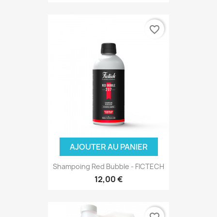
(2 avis
favorite_border
AJOUTER AU PANIER
Shampoing Red Bubble - FICTECH
12,00 €
favorite_border