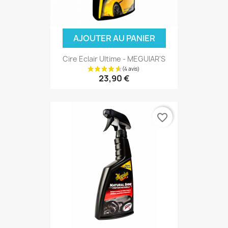
AJOUTER AU PANIER
Cire Eclair Ultime - MEGUIAR'S
23,90 €
(2 avis
favorite_border