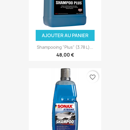
AJOUTER AU PANIER
Shampooing "Plus" (3.78 L)...
48,00 €
favorite_border