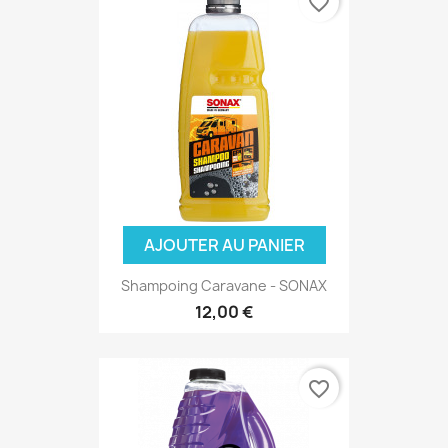
favorite_border
AJOUTER AU PANIER
Shampoing Caravane - SONAX
12,00 €
favorite_border