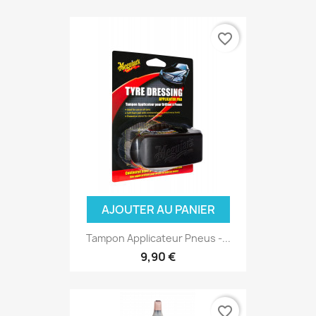
favorite_border
AJOUTER AU PANIER
Tampon Applicateur Pneus -...
9,90 €
favorite_border