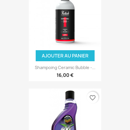
AJOUTER AU PANIER
Shampoing Ceramic Bubble -...
16,00 €
favorite_border
(3 avis