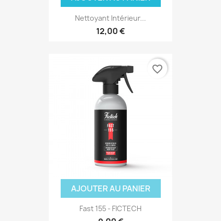
Nettoyant Intérieur...
12,00 €
favorite_border
AJOUTER AU PANIER
Fast 155 - FICTECH
(3 avis