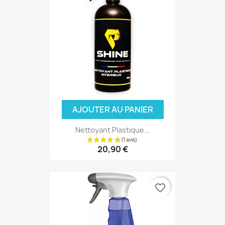
AJOUTER AU PANIER
Nettoyant Plastique...
20,90 €
(1 avis)
favorite_border