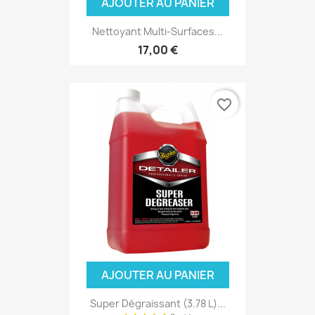
AJOUTER AU PANIER
Nettoyant Multi-Surfaces...
17,00 €
favorite_border
AJOUTER AU PANIER
Super Dégraissant (3.78 L)...