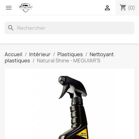
shopping_cart


(0)
search
Accueil
Intérieur
Plastiques
Nettoyant
plastiques
Natural Shine - MEGUIAR'S