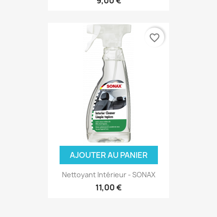
9,00 €
favorite_border
AJOUTER AU PANIER
Nettoyant Intérieur - SONAX
11,00 €