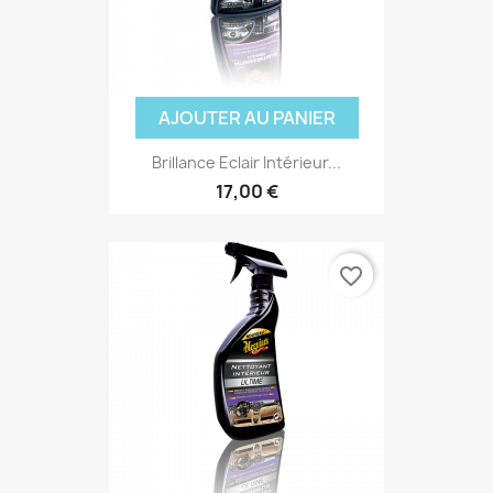
AJOUTER AU PANIER
Brillance Eclair Intérieur...
17,00 €
favorite_border