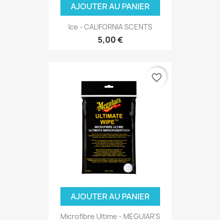
AJOUTER AU PANIER
Ice - CALIFORNIA SCENTS
5,00 €
favorite_border
AJOUTER AU PANIER
Microfibre Ultime - MEGUIAR'S