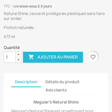
TTC
Livraison sous 2-3 jours
Natural Shine, ravive et protège les plastiques sans faire
sur-briller.
(1 avis)
Finition naturelle .
473 ml
Quantité

favorite_border
AJOUTER AU PANIER
Description
Détails du produit
Avis clients
Meguiar's Natural Shine
Meguiar's Natural Shine est un nettoyant pour