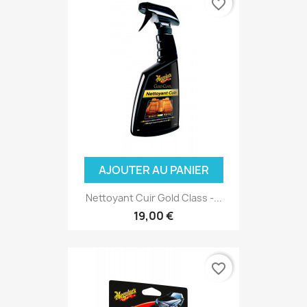
favorite_border
AJOUTER AU PANIER
Nettoyant Cuir Gold Class -...
19,00 €
(5 avis
favorite_border