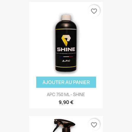
favorite_border
AJOUTER AU PANIER
APC 750 ML - SHINE
9,90 €
favorite_border