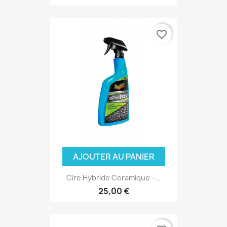
favorite_border
(3 avis
AJOUTER AU PANIER
Cire Hybride Ceramique -...
25,00 €