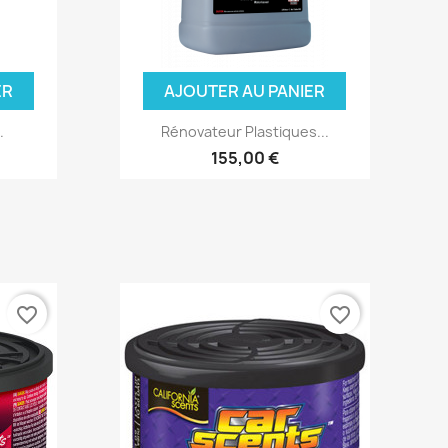
ER
AJOUTER AU PANIER
.
Rénovateur Plastiques...
155,00 €
favorite_border
favorite_border