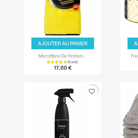
AJOUTER AU PANIER
A
Microfibre De Finition...
Fre
17,00 €
favorite_border