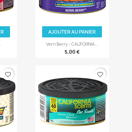
ER
AJOUTER AU PANIER
.
Verri Berry - CALIFORNIA...
5,00 €
favorite_border
favorite_border