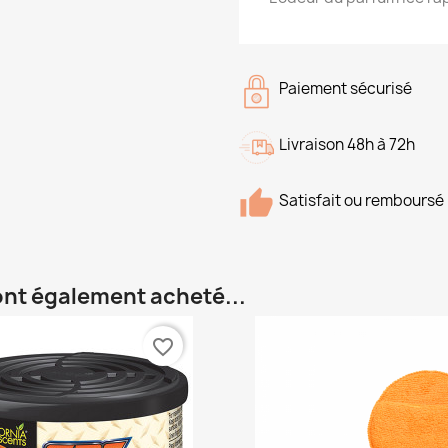
Paiement sécurisé
Livraison 48h à 72h
Satisfait ou remboursé
 ont également acheté...
favorite_border