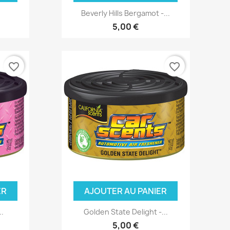
Beverly Hills Bergamot -...
5,00 €
favorite_border
favorite_border
ER
AJOUTER AU PANIER
..
Golden State Delight -...
5,00 €