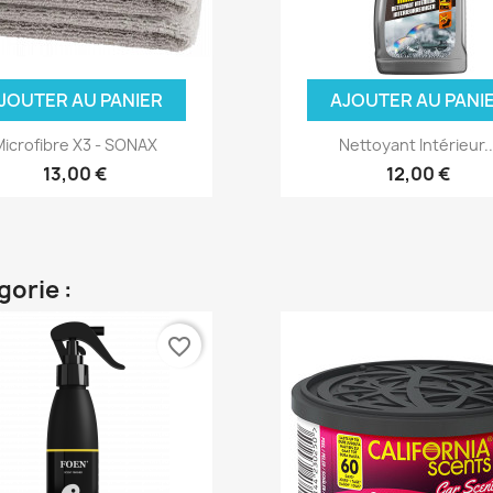
JOUTER AU PANIER
AJOUTER AU PANI
icrofibre X3 - SONAX
Nettoyant Intérieur..
13,00 €
12,00 €
gorie :
favorite_border