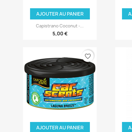
AJOUTER AU PANIER
A
Capistrano Coconut -...
5,00 €
favorite_border
AJOUTER AU PANIER
A