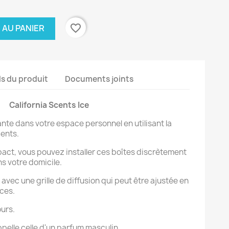
favorite_border
 AU PANIER
ls du produit
Documents joints
California Scents Ice
nte dans votre espace personnel en utilisant la
cents.
act, vous pouvez installer ces boîtes discrètement
s votre domicile.
avec une grille de diffusion qui peut être ajustée en
ces.
ours.
pelle celle d'un parfum masculin.