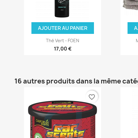
AJOUTER AU PANIER
A
Thé Vert - FOEN
M
17,00 €
16 autres produits dans la même caté
favorite_border