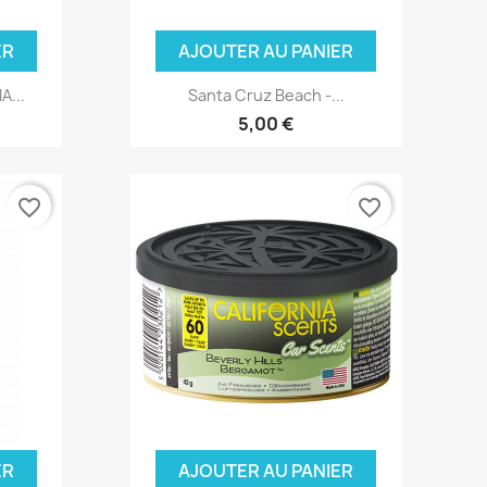
ER
AJOUTER AU PANIER
A...
Santa Cruz Beach -...
5,00 €
favorite_border
favorite_border
ER
AJOUTER AU PANIER