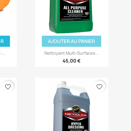
ER
AJOUTER AU PANIER
...
Nettoyant Multi-Surfaces...
45,00 €
favorite_border
favorite_border