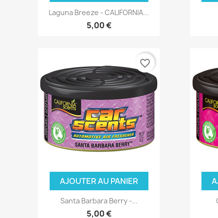
Laguna Breeze - CALIFORNIA...
5,00 €
favorite_border
AJOUTER AU PANIER
A
Santa Barbara Berry -...
5,00 €