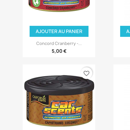
AJOUTER AU PANIER
A
Concord Cranberry -...
5,00 €
favorite_border
(6 avis)