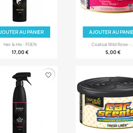
JOUTER AU PANIER
AJOUTER AU PANI
Her & His - FOEN
Coatsal Wild Rose -..
17,00 €
5,00 €
favorite_border