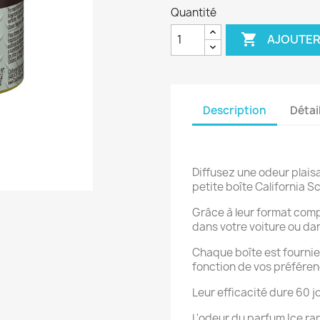
Quantité

AJOUTER
Description
Détai
Diffusez une odeur plaisa
petite boîte California S
Grâce à leur format comp
dans votre voiture ou dan
Chaque boîte est fournie 
fonction de vos préféren
Leur efficacité dure 60 j
L'odeur du parfum Ice rap