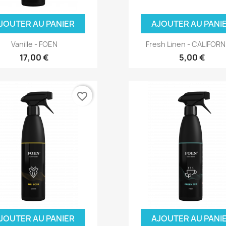
JOUTER AU PANIER
AJOUTER AU PANI
Vanille - FOEN
Fresh Linen - CALIFORNI
17,00 €
5,00 €
favorite_border
JOUTER AU PANIER
AJOUTER AU PANI