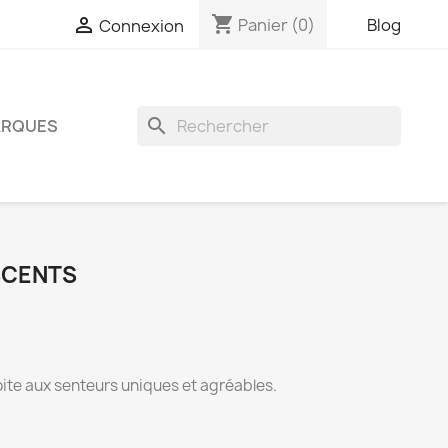
shopping_cart

Panier
(0)
Blog
Connexion
search
RQUES
 SCENTS
boite aux senteurs uniques et agréables.