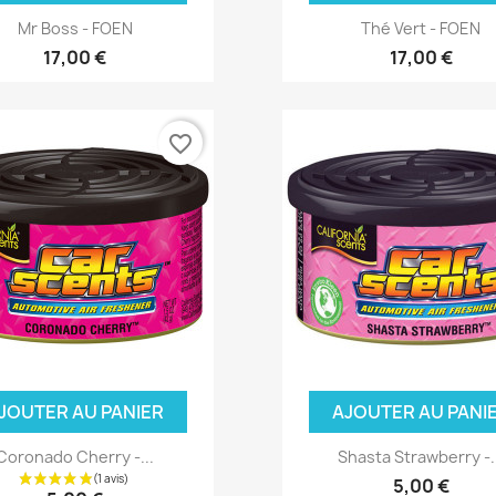
Mr Boss - FOEN
Thé Vert - FOEN
17,00 €
17,00 €
favorite_border
JOUTER AU PANIER
AJOUTER AU PANI
Coronado Cherry -...
Shasta Strawberry -.
5,00 €