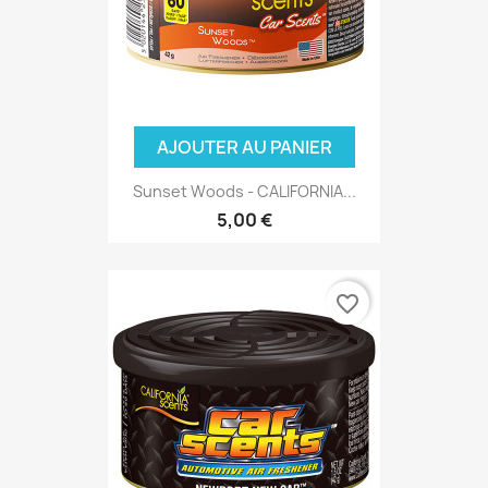
AJOUTER AU PANIER
Sunset Woods - CALIFORNIA...
5,00 €
favorite_border