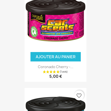
AJOUTER AU PANIER
Coronado Cherry -...
5,00 €
favorite_border