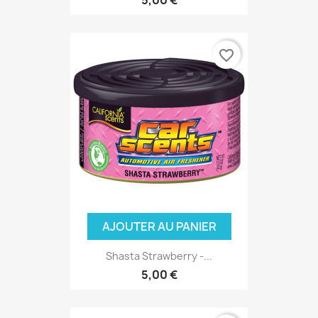
5,00 €
favorite_border
(1 avis)
AJOUTER AU PANIER
Shasta Strawberry -...
5,00 €