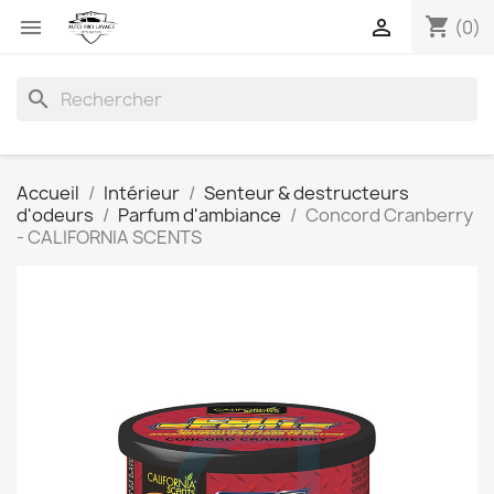
shopping_cart


(0)
search
Accueil
Intérieur
Senteur & destructeurs
d'odeurs
Parfum d'ambiance
Concord Cranberry
- CALIFORNIA SCENTS