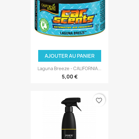
AJOUTER AU PANIER
Laguna Breeze - CALIFORNIA...
5,00 €
favorite_border