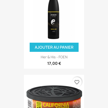
AJOUTER AU PANIER
Her & His - FOEN
17,00 €
favorite_border