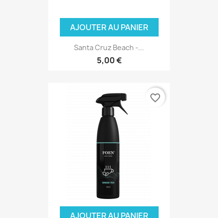
AJOUTER AU PANIER
Santa Cruz Beach -...
5,00 €
favorite_border
AJOUTER AU PANIER