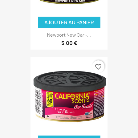
AJOUTER AU PANIER
Newport New Car -...
5,00 €
favorite_border