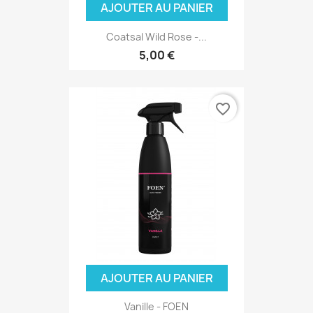
AJOUTER AU PANIER
Coatsal Wild Rose -...
5,00 €
favorite_border
AJOUTER AU PANIER
Vanille - FOEN