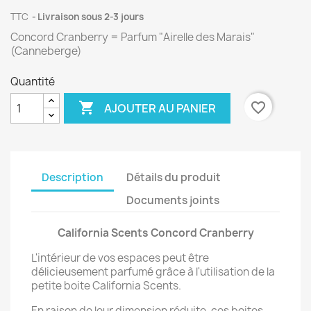
TTC
Livraison sous 2-3 jours
Concord Cranberry = Parfum "Airelle des Marais"
(Canneberge)
Quantité

favorite_border
AJOUTER AU PANIER
Description
Détails du produit
Documents joints
California Scents Concord Cranberry
L'intérieur de vos espaces peut être
délicieusement parfumé grâce à l'utilisation de la
petite boite California Scents.
En raison de leur dimension réduite, ces boites