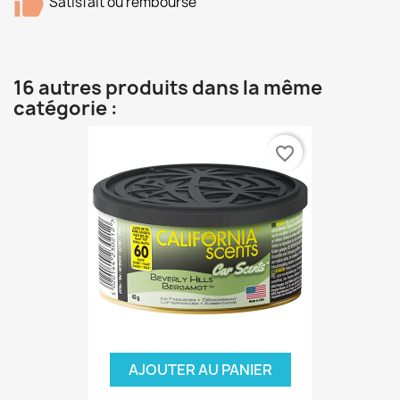
Satisfait ou remboursé
16 autres produits dans la même
catégorie :
favorite_border
AJOUTER AU PANIER