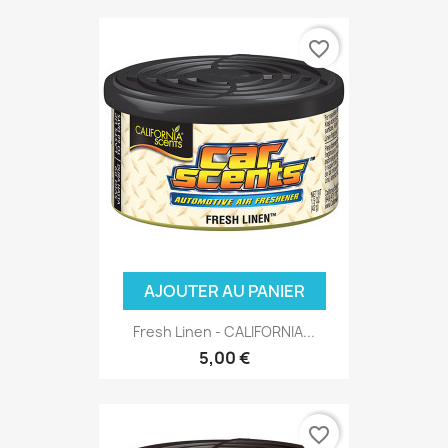
favorite_border
AJOUTER AU PANIER
Fresh Linen - CALIFORNIA...
5,00 €
favorite_border