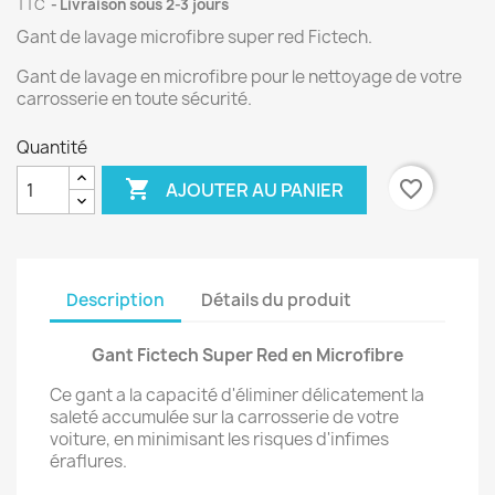
TTC
Livraison sous 2-3 jours
Gant de lavage microfibre super red Fictech.
Gant de lavage en microfibre pour le nettoyage de votre
carrosserie en toute sécurité.
Quantité

favorite_border
AJOUTER AU PANIER
Description
Détails du produit
Gant Fictech Super Red en Microfibre
Ce gant a la capacité d'éliminer délicatement la
saleté accumulée sur la carrosserie de votre
voiture, en minimisant les risques d'infimes
éraflures.