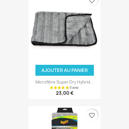
favorite_border
AJOUTER AU PANIER
Microfibre Super Dry Hybrid...
23,00 €
favorite_border