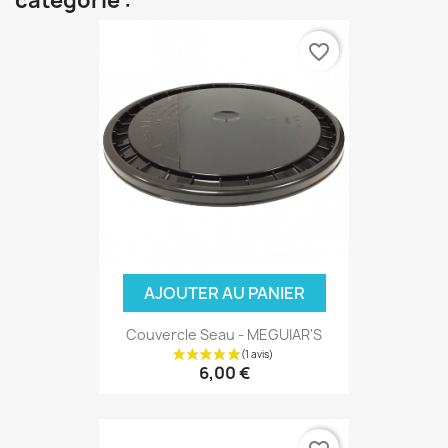
catégorie :
favorite_border
AJOUTER AU PANIER
Couvercle Seau - MEGUIAR'S
6,00 €