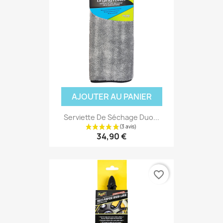
AJOUTER AU PANIER
Serviette De Séchage Duo...
34,90 €
favorite_border