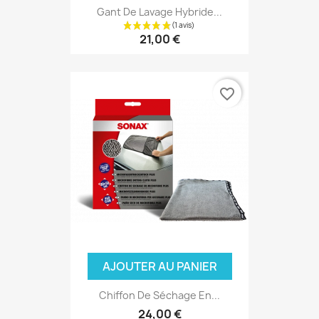
Gant De Lavage Hybride...
21,00 €
(3 avis
favorite_border
AJOUTER AU PANIER
Chiffon De Séchage En...
24,00 €