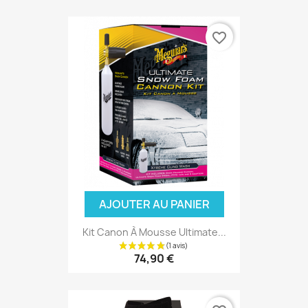
favorite_border
AJOUTER AU PANIER
Kit Canon À Mousse Ultimate...
74,90 €