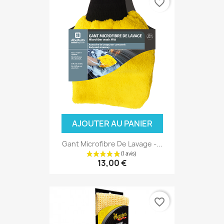
favorite_border
(5 avis
AJOUTER AU PANIER
Gant Microfibre De Lavage -...
13,00 €
favorite_border