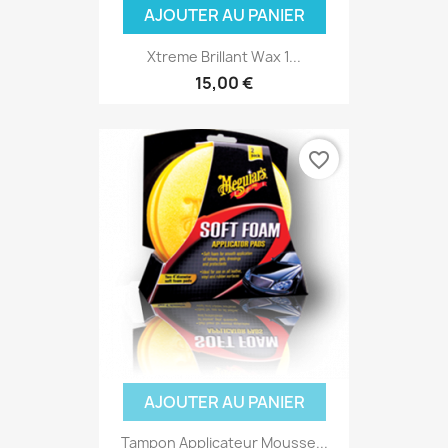
AJOUTER AU PANIER
Xtreme Brillant Wax 1...
15,00 €
favorite_border
(1 avis)
AJOUTER AU PANIER
Tampon Applicateur Mousse...