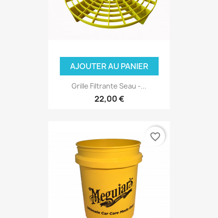
(1 avis)
AJOUTER AU PANIER
Grille Filtrante Seau -...
22,00 €
favorite_border