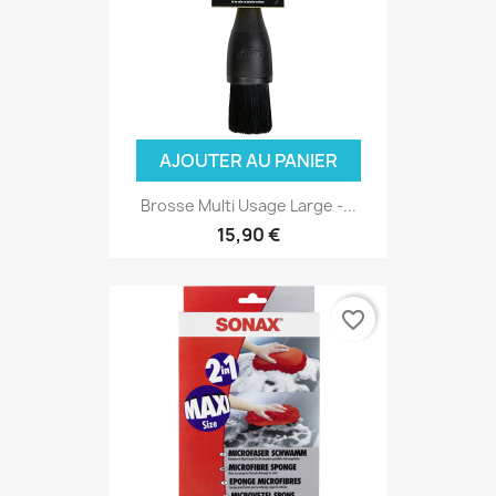
AJOUTER AU PANIER
Brosse Multi Usage Large -...
15,90 €
favorite_border