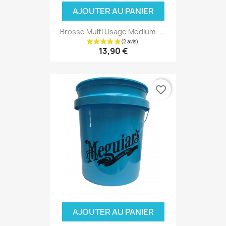
AJOUTER AU PANIER
Brosse Multi Usage Medium -...
13,90 €
favorite_border
(1 avis)
AJOUTER AU PANIER