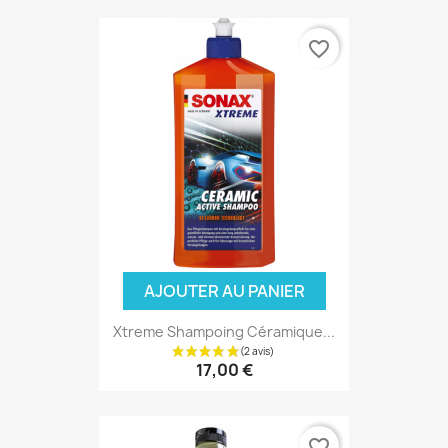
favorite_border
AJOUTER AU PANIER
Xtreme Shampoing Céramique...
17,00 €
favorite_border