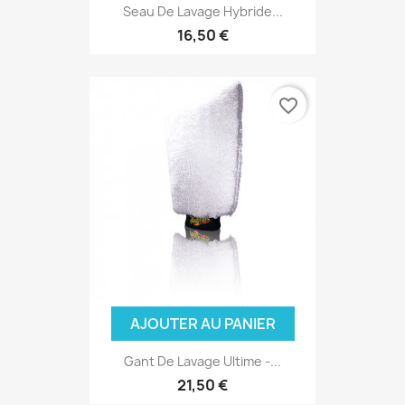
Seau De Lavage Hybride...
16,50 €
favorite_border
AJOUTER AU PANIER
Gant De Lavage Ultime -...
21,50 €
(2 avis