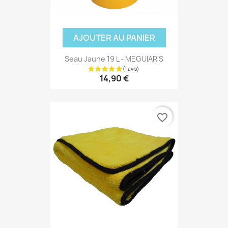
AJOUTER AU PANIER
Seau Jaune 19 L - MEGUIAR'S
14,90 €
favorite_border
(1 avis)