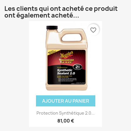
Les clients qui ont acheté ce produit
ont également acheté...
favorite_border
(3 avis
AJOUTER AU PANIER
Protection Synthétique 2.0...
81,00 €