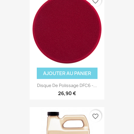
favorite_border
AJOUTER AU PANIER
Disque De Polissage DFC6 -...
26,90 €
favorite_border