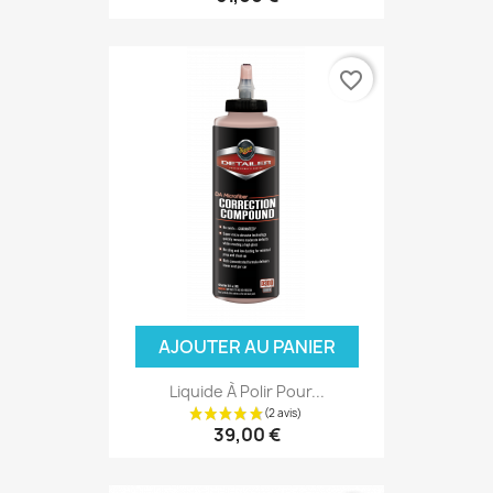
favorite_border
AJOUTER AU PANIER
Liquide À Polir Pour...
39,00 €