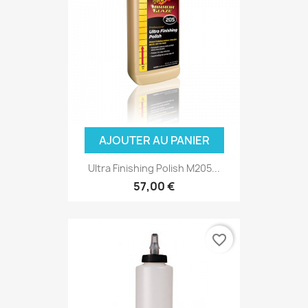
AJOUTER AU PANIER
Ultra Finishing Polish M205...
57,00 €
favorite_border