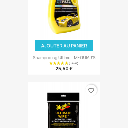
AJOUTER AU PANIER
Shampooing Ultime - MEGUIAR'S
25,50 €
favorite_border