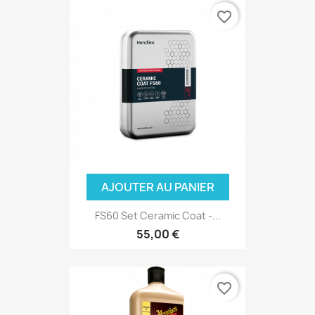
favorite_border
AJOUTER AU PANIER
FS60 Set Ceramic Coat -...
55,00 €
(5 avis
favorite_border