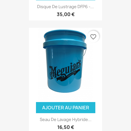
Disque De Lustrage DFP6 -...
35,00 €
favorite_border
AJOUTER AU PANIER
Seau De Lavage Hybride...
16,50 €