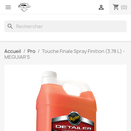
shopping_cart


(0)
search
Accueil
Pro
Touche Finale Spray Finition (3.78 L) -
MEGUIAR'S