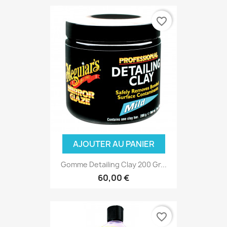
favorite_border
AJOUTER AU PANIER
Gomme Detailing Clay 200 Gr...
60,00 €
favorite_border