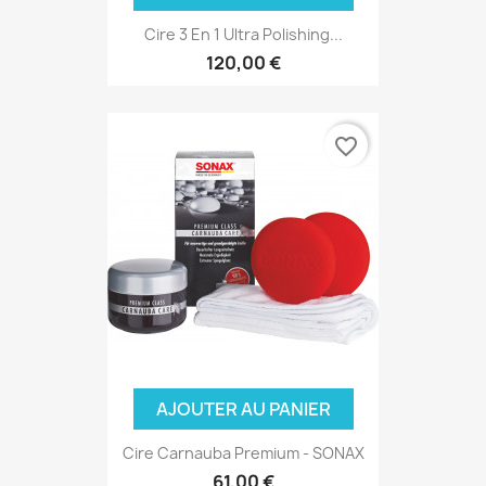
Cire 3 En 1 Ultra Polishing...
120,00 €
favorite_border
AJOUTER AU PANIER
Cire Carnauba Premium - SONAX
61,00 €