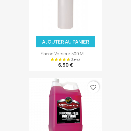
(3 avis
AJOUTER AU PANIER
Flacon Verseur 500 Ml -...
6,50 €
favorite_border