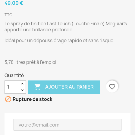
49,00 €
TTC
Le spray de finition Last Touch (Touche Finale) Meguiar's
apporte une brillance profonde.
(1 avis)
Idéal pour un dépoussiérage rapide et sans risque.
3,78 litres prêt à l'emploi.
Quantité

favorite_border
AJOUTER AU PANIER

Rupture de stock