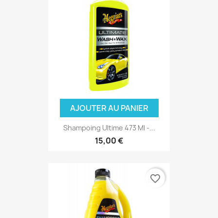
AJOUTER AU PANIER
Shampoing Ultime 473 Ml -...
15,00 €
favorite_border