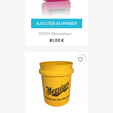
AJOUTER AU PANIER
D16101 Rénovateur...
81,00 €
favorite_border
(3 avis