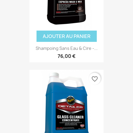
AJOUTER AU PANIER
Shampoing Sans Eau & Cire -...
76,00 €
favorite_border