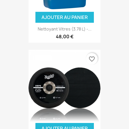
AJOUTER AU PANIER
Nettoyant Vitres (3.78 L) -...
48,00 €
favorite_border
AJOUTER AU PANIER