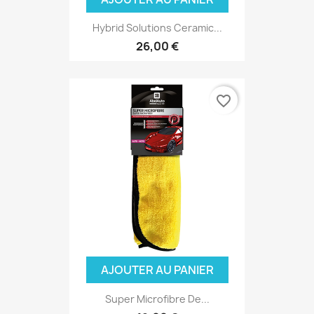
Hybrid Solutions Ceramic...
26,00 €
favorite_border
AJOUTER AU PANIER
Super Microfibre De...