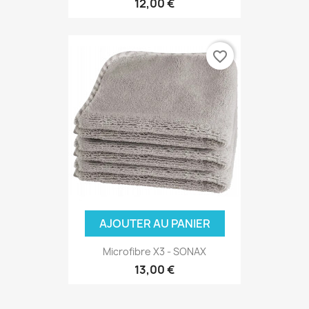
12,00 €
favorite_border
AJOUTER AU PANIER
Microfibre X3 - SONAX
13,00 €