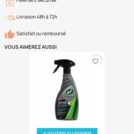
Paiement sécurisé
Livraison 48h à 72h
Satisfait ou remboursé
VOUS AIMEREZ AUSSI
favorite_border
AJOUTER AU PANIER