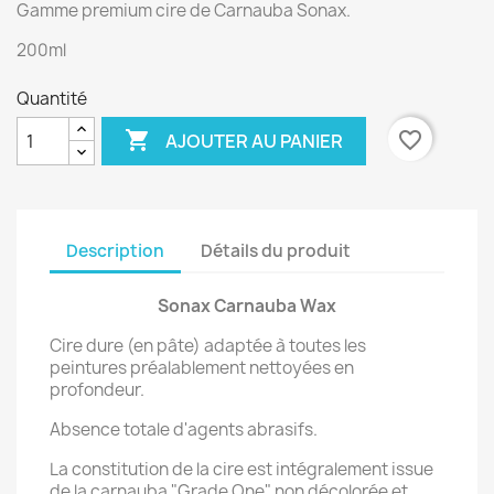
Gamme premium cire de Carnauba Sonax.
200ml
Quantité

favorite_border
AJOUTER AU PANIER
Description
Détails du produit
Sonax Carnauba Wax
Cire dure (en pâte) adaptée à toutes les
peintures préalablement nettoyées en
profondeur.
Absence totale d'agents abrasifs.
La constitution de la cire est intégralement issue
de la carnauba "Grade One" non décolorée et