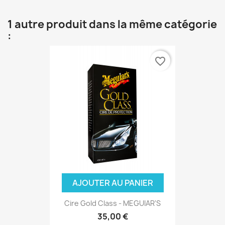
1 autre produit dans la même catégorie
:
favorite_border
AJOUTER AU PANIER
Cire Gold Class - MEGUIAR'S
35,00 €