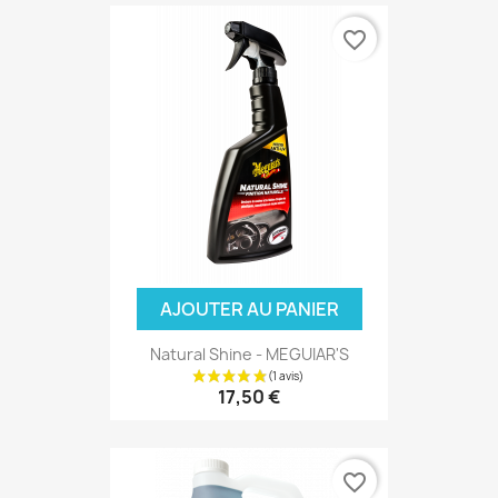
favorite_border
AJOUTER AU PANIER
Natural Shine - MEGUIAR'S
17,50 €
favorite_border