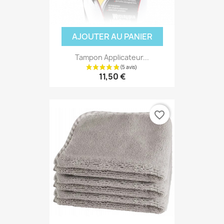
AJOUTER AU PANIER
Tampon Applicateur...
11,50 €
favorite_border