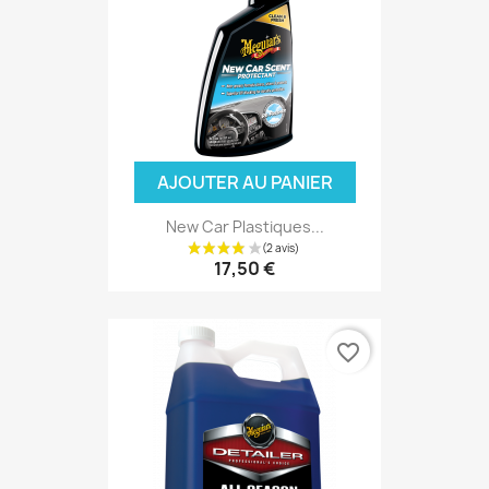
AJOUTER AU PANIER
New Car Plastiques...
17,50 €
favorite_border