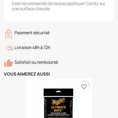
Il est recommandé de ne pas appliquer Candy sur
une surface chaude.
Paiement sécurisé
Livraison 48h à 72h
Satisfait ou remboursé
VOUS AIMEREZ AUSSI
favorite_border