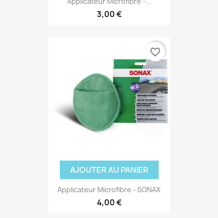
Applicateur Microfibre -...
3,00 €
favorite_border
AJOUTER AU PANIER
(3 avis
Applicateur Microfibre - SONAX
4,00 €