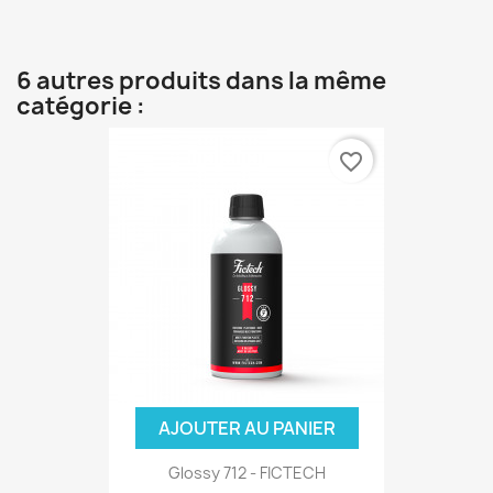
6 autres produits dans la même
catégorie :
favorite_border
AJOUTER AU PANIER
Glossy 712 - FICTECH