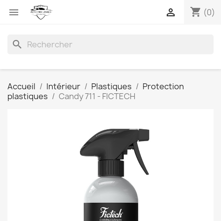
shopping_cart


(0)
search
Accueil
Intérieur
Plastiques
Protection
plastiques
Candy 711 - FICTECH