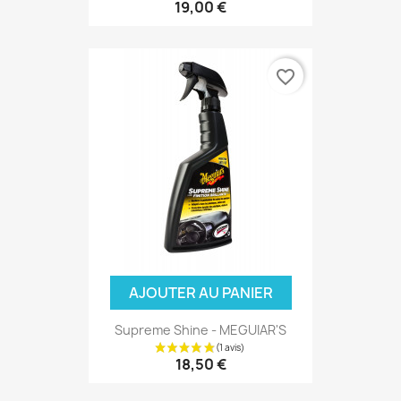
19,00 €
favorite_border
(5 avis
AJOUTER AU PANIER
Supreme Shine - MEGUIAR'S
18,50 €