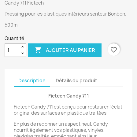
Candy 711 Fictech
Dressing pour les plastiques intérieurs senteur Bonbon.
500ml
Quantité

favorite_border
AJOUTER AU PANIER
Description
Détails du produit
Fictech Candy 711
Fictech Candy 711 est conçu pour restaurer l'éclat
original des surfaces en plastique traitées.
En plus de redonner un aspect neuf, Candy
nourrit également vos plastiques, vinyles,
plexiglas traités, empêchant ainsi leur