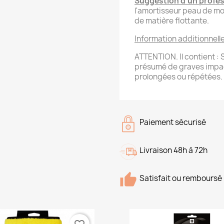
Suggestion d'un profes
l'amortisseur peau de mou
de matière flottante.
Information additionnelle
ATTENTION. Il contient :
présumé de graves impact
prolongées ou répétées.
Paiement sécurisé
Livraison 48h à 72h
Satisfait ou remboursé