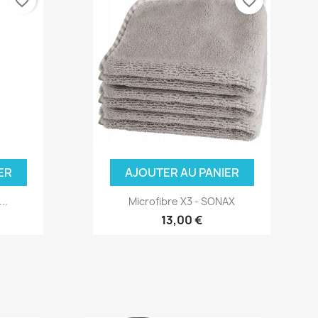
favorite_border
favorite_border
ER
AJOUTER AU PANIER
..
Microfibre X3 - SONAX
13,00 €