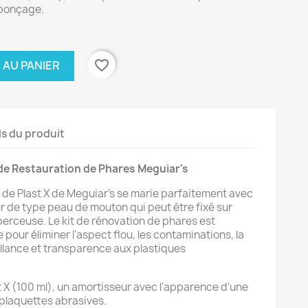
 ponçage.
favorite_border
 AU PANIER
ls du produit
e Restauration de Phares Meguiar's
 de Plast X de Meguiar’s se marie parfaitement avec
 de type peau de mouton qui peut être fixé sur
perceuse. Le kit de rénovation de phares est
 pour éliminer l'aspect flou, les contaminations, la
illance et transparence aux plastiques
t X (100 ml), un amortisseur avec l'apparence d'une
plaquettes abrasives.