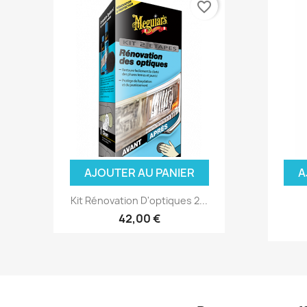
favorite_border
AJOUTER AU PANIER
A
Kit Rénovation D'optiques 2...
(3 avis)
42,00 €