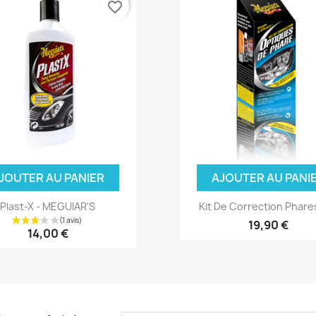
favorite_border
JOUTER AU PANIER
AJOUTER AU PANI
Plast-X - MEGUIAR'S
Kit De Correction Phares
(6 a
19,90 €
14,00 €