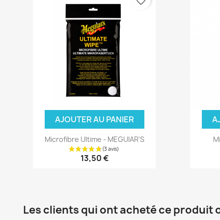
favorite_border
AJOUTER AU PANIER
A
Microfibre Ultime - MEGUIAR'S
Mi
13,50 €
Les clients qui ont acheté ce produit