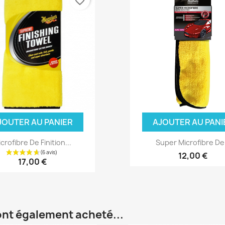
favorite_border
JOUTER AU PANIER
AJOUTER AU PANI
crofibre De Finition...
Super Microfibre De.
12,00 €
17,00 €
 ont également acheté...