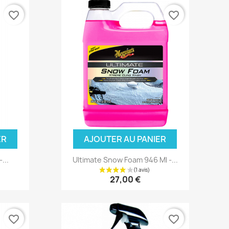
favorite_border
favorite_border
ER
AJOUTER AU PANIER
...
Ultimate Snow Foam 946 Ml -...
27,00 €
favorite_border
favorite_border