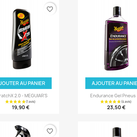
favorite_border
JOUTER AU PANIER
AJOUTER AU PANI
ratchX 2.0 - MEGUIAR'S
Endurance Gel Pneus -
19,90 €
23,50 €
favorite_border