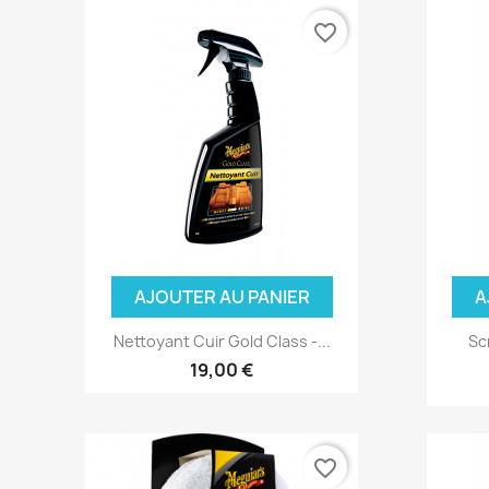
favorite_border
AJOUTER AU PANIER
A
Nettoyant Cuir Gold Class -...
Sc
19,00 €
favorite_border