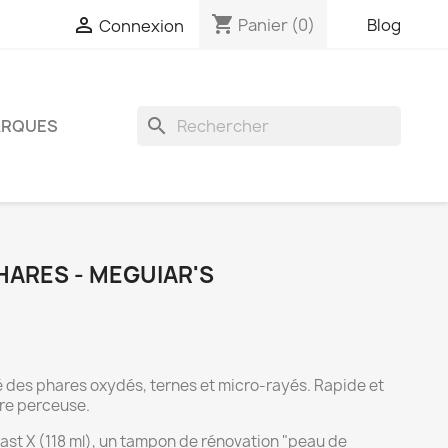
shopping_cart

Panier
(0)
Blog
Connexion
search
RQUES
HARES - MEGUIAR'S
té des phares oxydés, ternes et micro-rayés. Rapide et
otre perceuse.
Plast X (118 ml), un tampon de rénovation "peau de