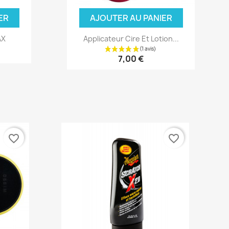
ER
AJOUTER AU PANIER
AX
Applicateur Cire Et Lotion...
7,00 €
favorite_border
favorite_border