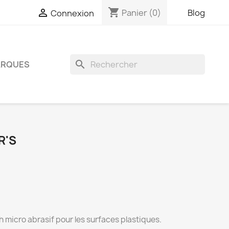
shopping_cart

Panier
(0)
Blog
Connexion
search
RQUES
R'S
(1 avis)
sh micro abrasif pour les surfaces plastiques.