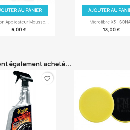
JOUTER AU PANIER
AJOUTER AU PANI
n Applicateur Mousse...
Microfibre X3 - SON
6,00 €
13,00 €
 ont également acheté...
favorite_border