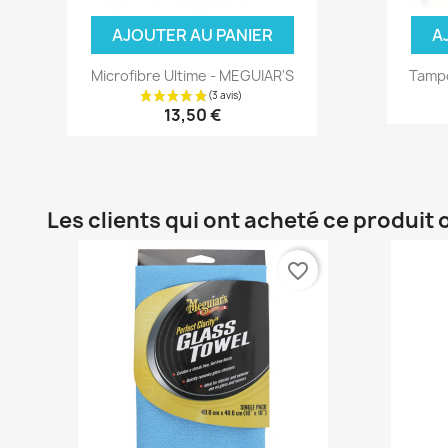
AJOUTER AU PANIER
A
Microfibre Ultime - MEGUIAR'S
Tampo
13,50 €
Les clients qui ont acheté ce produit
favorite_border