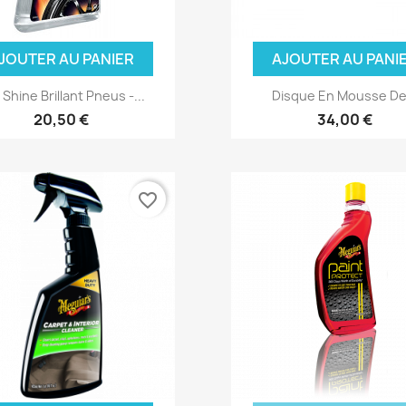
JOUTER AU PANIER
AJOUTER AU PANI
 Shine Brillant Pneus -...
Disque En Mousse De.
20,50 €
34,00 €
favorite_border