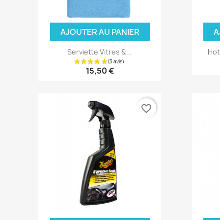
AJOUTER AU PANIER
A
Serviette Vitres &...
Hot
15,50 €
favorite_border