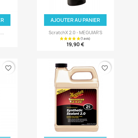
ER
AJOUTER AU PANIER
..
ScratchX 2.0 - MEGUIAR'S
19,90 €
favorite_border
favorite_border