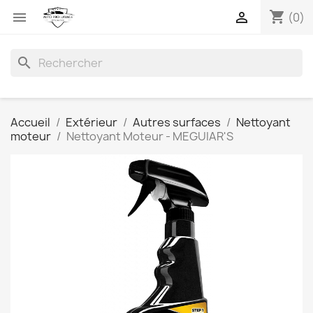
shopping_cart


(0)
search
Accueil
Extérieur
Autres surfaces
Nettoyant
moteur
Nettoyant Moteur - MEGUIAR'S