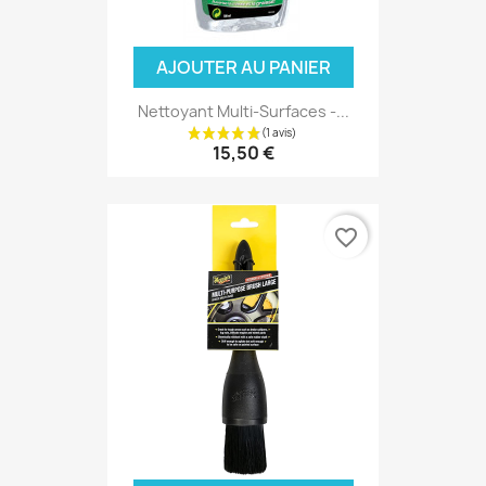
AJOUTER AU PANIER
Nettoyant Multi-Surfaces -...
15,50 €
favorite_border