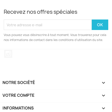
Recevez nos offres spéciales
Vous pouvez vous désinscrire à tout moment. Vous trouverez pour cela
nos informations de contact dans les conditions d'utilisation du site.
Instagram
(2 avis
NOTRE SOCIÉTÉ

VOTRE COMPTE

INFORMATIONS
keyboard_arrow_down