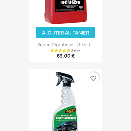
AJOUTER AU PANIER
Super Dégraissant (3.78 L)...
63,00 €
favorite_border