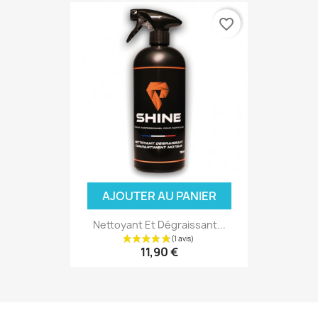
favorite_border
AJOUTER AU PANIER
Nettoyant Et Dégraissant...
11,90 €