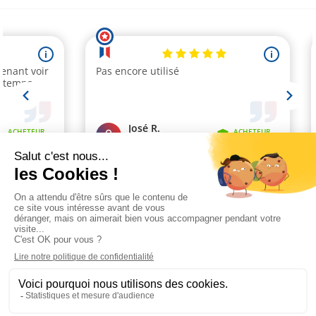
Marchand approuvé par la Société des Avis Garantis,
cliquez ici pour
vérifier
.
Paiement sécurisé
Livraison 48h à 72h
Satisfait ou remboursé