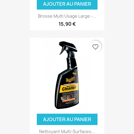
AJOUTER AU PANIER
Brosse Multi Usage Large -...
15,90 €
favorite_border
AJOUTER AU PANIER
Nettoyant Multi-Surfaces...