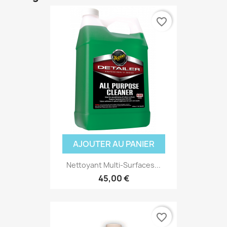
favorite_border
AJOUTER AU PANIER
Nettoyant Multi-Surfaces...
45,00 €
favorite_border