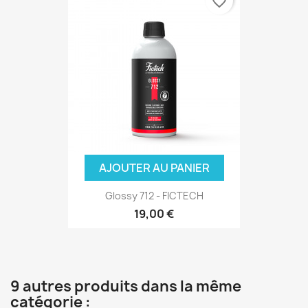
favorite_border
AJOUTER AU PANIER
Glossy 712 - FICTECH
19,00 €
9 autres produits dans la même
catégorie :