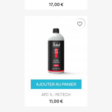
17,00 €
favorite_border
AJOUTER AU PANIER
APC 1L - FICTECH
11,00 €