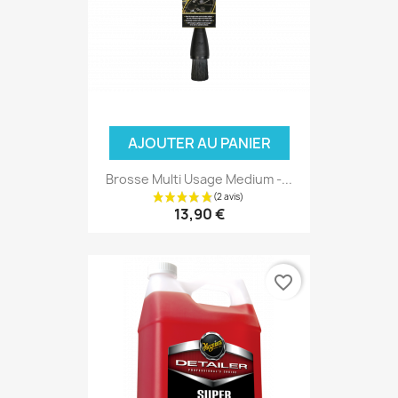
AJOUTER AU PANIER
Brosse Multi Usage Medium -...
13,90 €
favorite_border