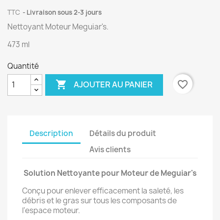
TTC
Livraison sous 2-3 jours
Nettoyant Moteur Meguiar's.
(1 avis)
473 ml
Quantité

favorite_border
AJOUTER AU PANIER
Description
Détails du produit
Avis clients
Solution Nettoyante pour Moteur de Meguiar's
Conçu pour enlever efficacement la saleté, les
débris et le gras sur tous les composants de
l'espace moteur.