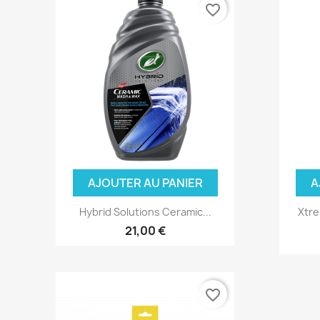
favorite_border
AJOUTER AU PANIER
A
Hybrid Solutions Ceramic...
Xtre
21,00 €
favorite_border