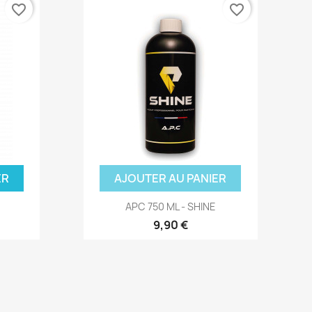
favorite_border
favorite_border
ER
AJOUTER AU PANIER
APC 750 ML - SHINE
9,90 €