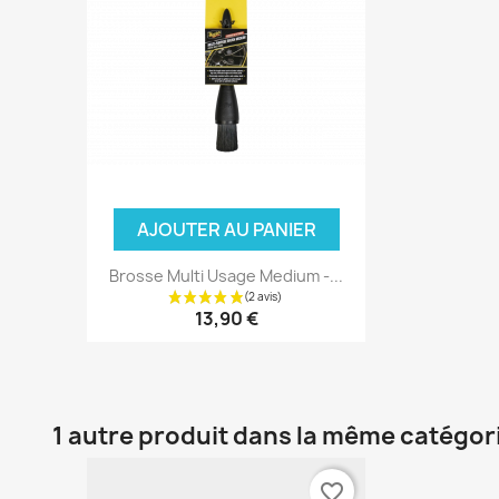
AJOUTER AU PANIER
Brosse Multi Usage Medium -...
13,90 €
1 autre produit dans la même catégori
favorite_border