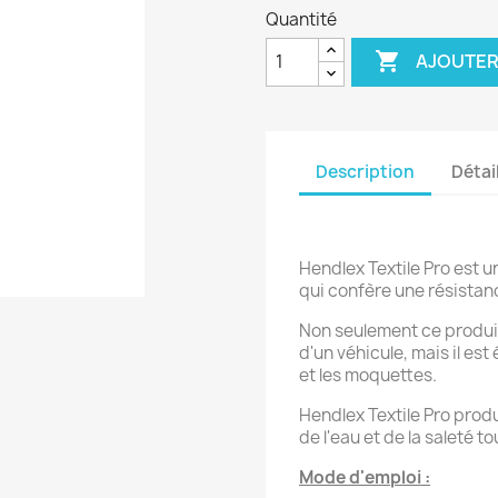
Quantité

AJOUTER
Description
Détai
Hendlex Textile Pro est 
qui confère une résistanc
Non seulement ce produit 
d'un véhicule, mais il est
et les moquettes.
Hendlex Textile Pro produ
de l'eau et de la saleté t
Mode d'emploi :