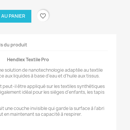
favorite_border
 AU PANIER
ls du produit
Hendlex Textile Pro
une solution de nanotechnologie adaptée au textile
e aux liquides à base d'eau et d'huile aux tissus.
peut-il être appliqué sur les textiles synthétiques
 également idéal pour les sièges d'enfants, les tapis
it une couche invisible qui garde la surface à l'abri
out en maintenant sa capacité à respirer.