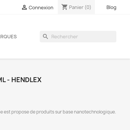
shopping_cart

Panier
(0)
Blog
Connexion
search
RQUES
ML - HENDLEX
ie est propose de produits sur base nanotechnologique.