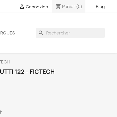
shopping_cart

Panier
(0)
Blog
Connexion
search
RQUES
CTECH
UTTI 122 - FICTECH
(1 avis)
ch