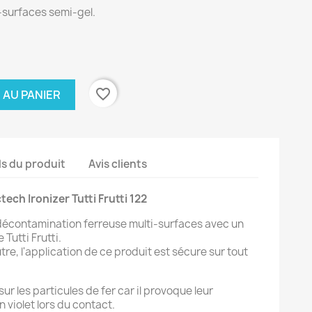
-surfaces semi-gel.
favorite_border
 AU PANIER
ls du produit
Avis clients
ctech Ironizer Tutti Frutti 122
décontamination ferreuse multi-surfaces avec un
 Tutti Frutti.
e, l'application de ce produit est sécure sur tout
ur les particules de fer car il provoque leur
n violet lors du contact.