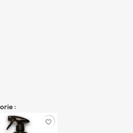
orie :
favorite_border